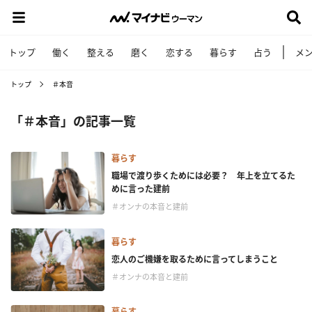
トップ
働く
整える
磨く
恋する
暮らす
占う
メ
トップ
＃本音
「＃本音」の記事一覧
暮らす
職場で渡り歩くためには必要？ 年上を立てるた
めに言った建前
＃オンナの本音と建前
暮らす
恋人のご機嫌を取るために言ってしまうこと
＃オンナの本音と建前
暮らす