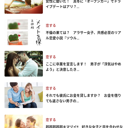
女性に聞いた！ 真冬に「オープンカー」でドラ
イブデートはアリ？...
恋する
不倫の果ては？ アラサー女子、共感必至のリア
ル恋愛小説『ソウル...
恋する
ここに卒業を宣言します！ 男子が「浮気はやめ
よう」と決意したき...
恋する
それでも彼氏にお金を貸しますか？ お金を借り
ても返さない男子の...
恋する
超超超超超キマヅイ!! 好きな女子と目を合わせな