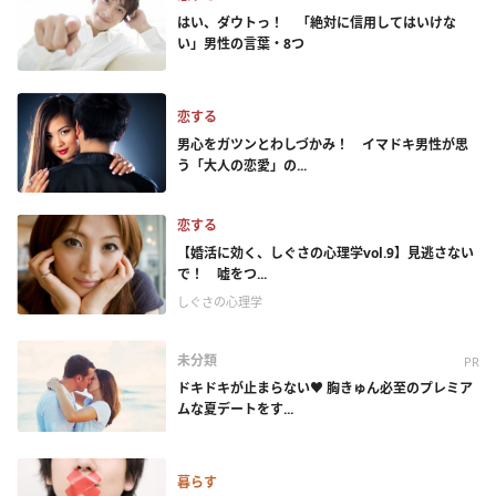
はい、ダウトっ！ 「絶対に信用してはいけな
い」男性の言葉・8つ
恋する
男心をガツンとわしづかみ！ イマドキ男性が思
う「大人の恋愛」の...
恋する
【婚活に効く、しぐさの心理学vol.9】見逃さない
で！ 嘘をつ...
しぐさの心理学
未分類
PR
ドキドキが止まらない♥ 胸きゅん必至のプレミア
ムな夏デートをす...
暮らす