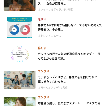
ス！ 女性が沼るモ...
＃シャッフルアイランド7考察
恋する
男女ともに約7割が結婚しない・できないと考えた
経験あり。その理...
＃トレンドニュース
暮らす
カップル旅行で人気の都道府県ランキング！ 行
ってよかった国内旅...
エンタメ
モテすぎレディはなぜ、男性の心を掴むのか？
傷つきたくない女た...
＃ガールオアレディ3考察
エンタメ
本能剥き出し、夏の恋がスタート！ タイプの異