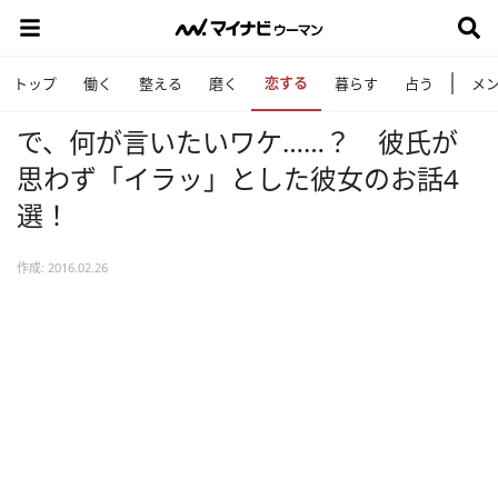
恋する
トップ
働く
整える
磨く
暮らす
占う
メ
で、何が言いたいワケ……？ 彼氏が
思わず「イラッ」とした彼女のお話4
選！
作成: 2016.02.26