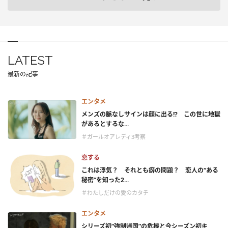
LATEST
最新の記事
エンタメ
メンズの脈なしサインは顔に出る!? この世に地獄
があるとするな...
＃ガールオアレディ3考察
恋する
これは浮気？ それとも癖の問題？ 恋人の“ある
秘密”を知った2...
＃わたしだけの愛のカタチ
エンタメ
シリーズ初“強制帰国”の危機と今シーズン初キ