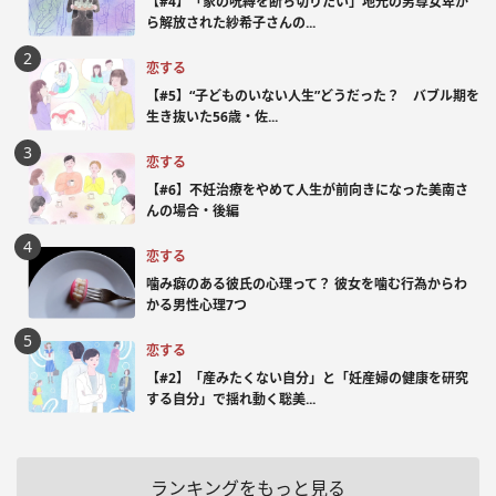
【#4】「家の呪縛を断ち切りたい」地元の男尊女卑か
ら解放された紗希子さんの...
恋する
【#5】“子どものいない人生”どうだった？ バブル期を
生き抜いた56歳・佐...
恋する
【#6】不妊治療をやめて人生が前向きになった美南さ
んの場合・後編
恋する
噛み癖のある彼氏の心理って？ 彼女を噛む行為からわ
かる男性心理7つ
恋する
【#2】「産みたくない自分」と「妊産婦の健康を研究
する自分」で揺れ動く聡美...
ランキングをもっと見る