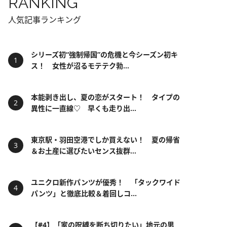
RANKING
人気記事ランキング
シリーズ初“強制帰国”の危機と今シーズン初キ
ス！ 女性が沼るモテテク勃...
本能剥き出し、夏の恋がスタート！ タイプの
異性に一直線♡ 早くも走り出...
東京駅・羽田空港でしか買えない！ 夏の帰省
＆お土産に選びたいセンス抜群...
ユニクロ新作パンツが優秀！ 「タックワイド
パンツ」と徹底比較＆着回しコ...
【#4】「家の呪縛を断ち切りたい」地元の男