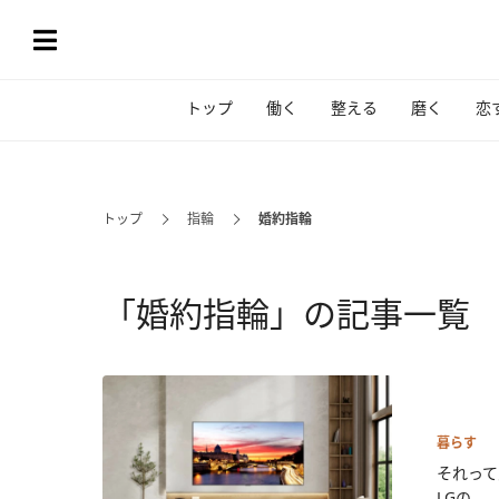
トップ
働く
整える
磨く
恋
トップ
指輪
婚約指輪
「婚約指輪」の記事一覧
暮らす
それって
LGの...