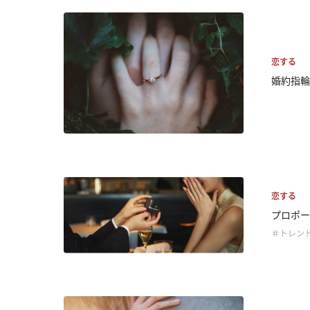
恋する
婚約指輪
恋する
プロポー
＃トレン