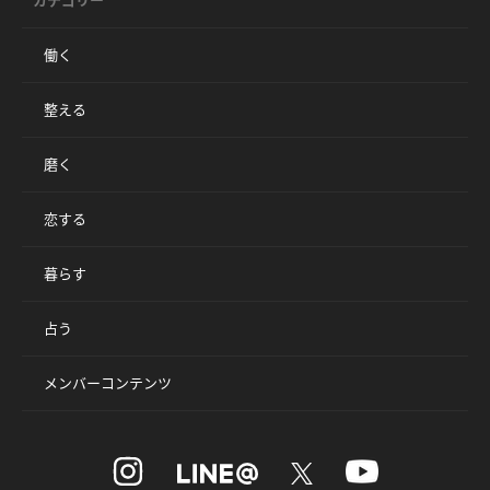
働く
整える
磨く
恋する
暮らす
占う
メンバーコンテンツ