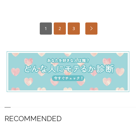
1
2
3
RECOMMENDED