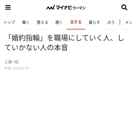
恋する
トップ
働く
整える
磨く
暮らす
占う
メ
「婚約指輪」を職場にしていく人、し
ていかない人の本音
三浦一紀
作成: 2018.07.19