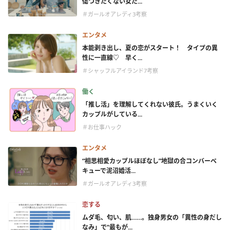
傷つきたくない女た...
＃ガールオアレディ3考察
エンタメ
本能剥き出し、夏の恋がスタート！ タイプの異
性に一直線♡ 早く...
＃シャッフルアイランド7考察
働く
「推し活」を理解してくれない彼氏。うまくいく
カップルがしている...
＃お仕事ハック
エンタメ
“相思相愛カップルほぼなし”地獄の合コンバーベ
キューで泥沼婚活...
＃ガールオアレディ3考察
恋する
ムダ毛、匂い、肌……。独身男女の「異性の身だし
なみ」で“最もが...