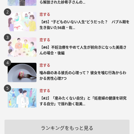
ら解放された紗希子さんの...
恋する
【#5】“子どものいない人生”どうだった？ バブル期を
生き抜いた56歳・佐...
恋する
【#6】不妊治療をやめて人生が前向きになった美南さ
んの場合・後編
恋する
噛み癖のある彼氏の心理って？ 彼女を噛む行為からわ
かる男性心理7つ
恋する
【#2】「産みたくない自分」と「妊産婦の健康を研究
する自分」で揺れ動く聡美...
ランキングをもっと見る