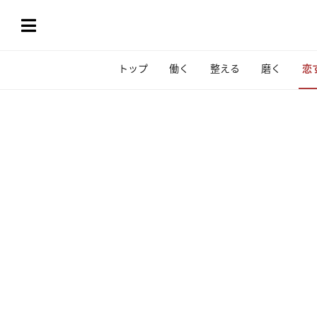
トップ
働く
整える
磨く
恋