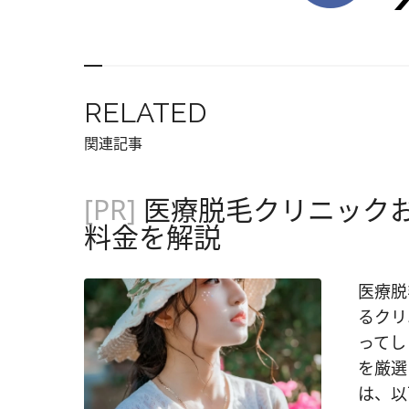
RELATED
関連記事
[PR]
医療脱毛クリニックお
料金を解説
医療脱毛をしてみたい！ しかし、医療脱毛を行っているクリニックがたくさんあるので、クリニック選びに迷ってしまいますよね。 そこで今回は、人気のクリニックを厳選して紹介したいと思います。今回ご紹介するのは、以下の17院です。 おすすめ医療脱毛クリニック17選 クリニック名 特徴 全身脱毛が159,000円（税抜）で受けられ、最短5カ月で終了可能 全身脱毛が189,000円（税抜）。予約が取りやすい独自システムを採用 全身脱毛が158,000円（税抜）。平日は21時まで診療しているため通いやすい 状態に応じて4つの脱毛機器を使い分け 医師によるカウンセリングを実施 85,000円（税抜）で全身脱毛できる ワキ脱毛が1回500円（税込）。脱毛回数が柔軟に選択可能 部位・回数ともにプランの選択肢が豊富 さまざまな医療脱毛機を使い分けた施術 肌質や毛質に合わせた「オーダーメイド脱毛」 脱毛の予約が取りやすい 見えるところだけを対象とした全身脱毛プランあり 会員向けプランがある カウンセリングの時間は無制限 全国のTCBグループにて脱毛を引き継げる 「ジェントルマックスプロ」使用で短時間の脱毛が可能に 初回利用時はお試し価格の施術が可能 人気の高いクリニックやそれぞれの料金も掲載しているので、各院の特徴と併せて選ぶ際の参考にしてみてください。 エミナルクリニック 全身脱毛が159,000円（税抜）で受けられる 1カ月に一度の施術で、最短5カ月で卒業できる 施術時間が60分と短いため、予約が取りやすい 全身脱毛料金 （顔・VIO除く） 159,000円（税抜）／5回 分割払いで月々2,980円（税抜） 全身脱毛料金 （顔かVIOどちらか） 219,000円（税抜）／5回 全身脱毛料金 （顔・VIO含む） 268,000円（税抜）／5回 脱毛機器 ・クリスタルプロ（ダイオードレーザー） 診療時間 11:00～21:00 ※休診日 不定休 人気の理由 2019年にオープンしたばかりですが、159,000円（税抜）という料金設定、最短5カ月で全身脱毛が完了するというスピードから、現在注目を集めているクリニックです。 使用している脱毛機器は、痛みを抑えつつ、脱毛効果も高いクリスタルプロを使用。 またエミナルクリニックでは「9つの0円サービス」があり、初診料・再診料・テスト照射料・各種処置料・カウンセリング料・施術ローション代・別院の移動手続き費・アフターケアクリーム代・肌トラブル時の治療費が一切かからないため安心です。 公式HP 【全国のエミナルクリニック一覧】 北海道・東北エリア クリニック名 住所 札幌院 北海道札幌市中央