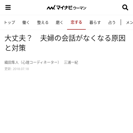
恋する
トップ
働く
整える
磨く
暮らす
占う
メ
大丈夫？ 夫婦の会話がなくなる原因
と対策
織田隼人（心理コーディネーター）
三浦一紀
更新: 2018.07.18