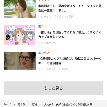
エンタメ
本能剥き出し、夏の恋がスタート！ タイプの異
性に一直線♡ 早く...
＃シャッフルアイランド7考察
働く
「推し活」を理解してくれない彼氏。うまくいく
カップルがしている...
＃お仕事ハック
エンタメ
“相思相愛カップルほぼなし”地獄の合コンバーベ
キューで泥沼婚活...
＃ガールオアレディ3考察
もっと見る
トップ
恋する
結婚
大丈夫？ 夫婦の会話がなくなる原因と対策