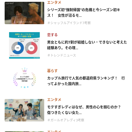
エンタメ
シリーズ初“強制帰国”の危機と今シーズン初キ
ス！ 女性が沼るモ...
＃シャッフルアイランド7考察
恋する
男女ともに約7割が結婚しない・できないと考えた
経験あり。その理...
＃トレンドニュース
暮らす
カップル旅行で人気の都道府県ランキング！ 行
ってよかった国内旅...
エンタメ
モテすぎレディはなぜ、男性の心を掴むのか？
傷つきたくない女た...
＃ガールオアレディ3考察