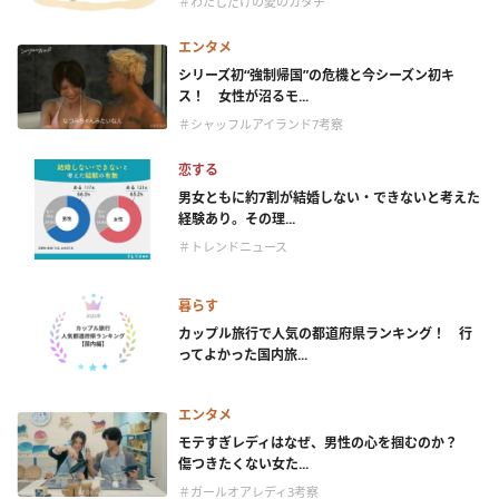
＃わたしだけの愛のカタチ
エンタメ
シリーズ初“強制帰国”の危機と今シーズン初キ
ス！ 女性が沼るモ...
＃シャッフルアイランド7考察
恋する
男女ともに約7割が結婚しない・できないと考えた
経験あり。その理...
＃トレンドニュース
暮らす
カップル旅行で人気の都道府県ランキング！ 行
ってよかった国内旅...
エンタメ
モテすぎレディはなぜ、男性の心を掴むのか？
傷つきたくない女た...
＃ガールオアレディ3考察