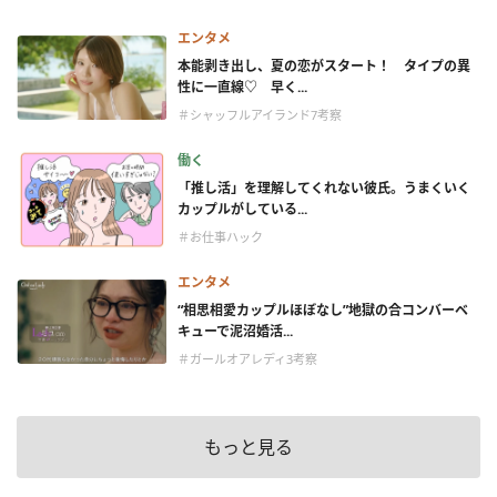
エンタメ
本能剥き出し、夏の恋がスタート！ タイプの異
性に一直線♡ 早く...
＃シャッフルアイランド7考察
働く
「推し活」を理解してくれない彼氏。うまくいく
カップルがしている...
＃お仕事ハック
エンタメ
“相思相愛カップルほぼなし”地獄の合コンバーベ
キューで泥沼婚活...
＃ガールオアレディ3考察
もっと見る