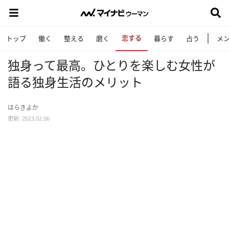
恋する
トップ
働く
整える
磨く
暮らす
占う
メ
独身って最高。ひとりを楽しむ女性が
語る独身生活のメリット
はらきよか
更新: 2023.02.06