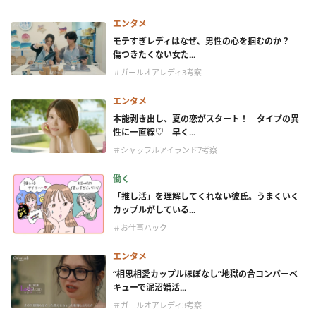
エンタメ
モテすぎレディはなぜ、男性の心を掴むのか？
傷つきたくない女た...
＃ガールオアレディ3考察
エンタメ
本能剥き出し、夏の恋がスタート！ タイプの異
性に一直線♡ 早く...
＃シャッフルアイランド7考察
働く
「推し活」を理解してくれない彼氏。うまくいく
カップルがしている...
＃お仕事ハック
エンタメ
“相思相愛カップルほぼなし”地獄の合コンバーベ
キューで泥沼婚活...
＃ガールオアレディ3考察