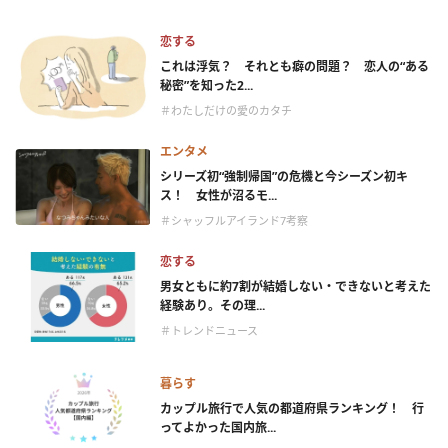
恋する
これは浮気？ それとも癖の問題？ 恋人の“ある
秘密”を知った2...
＃わたしだけの愛のカタチ
エンタメ
シリーズ初“強制帰国”の危機と今シーズン初キ
ス！ 女性が沼るモ...
＃シャッフルアイランド7考察
恋する
男女ともに約7割が結婚しない・できないと考えた
経験あり。その理...
＃トレンドニュース
暮らす
カップル旅行で人気の都道府県ランキング！ 行
ってよかった国内旅...