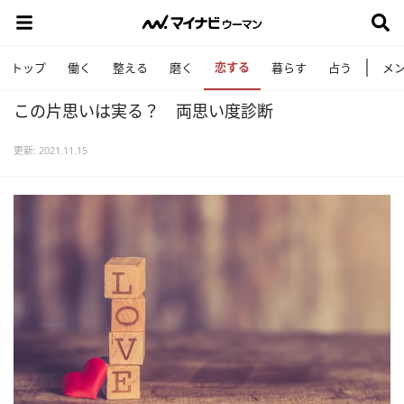
恋する
トップ
働く
整える
磨く
暮らす
占う
メ
この片思いは実る？ 両思い度診断
更新: 2021.11.15