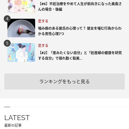
【#6】不妊治療をやめて人生が前向きになった美南さ
んの場合・後編
恋する
噛み癖のある彼氏の心理って？ 彼女を噛む行為からわ
かる男性心理7つ
恋する
【#2】「産みたくない自分」と「妊産婦の健康を研究
する自分」で揺れ動く聡美...
ランキングをもっと見る
LATEST
最新の記事