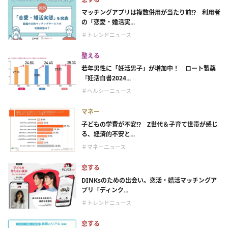
マッチングアプリは複数併用が当たり前⁉ 利用者
の「恋愛・婚活実...
＃トレンドニュース
整える
若年男性に「妊活男子」が増加中！ ロート製薬
『妊活白書2024...
＃ヘルシーニュース
マネー
子どもの学費が不安⁉ Z世代＆子育て世帯が感じ
る、経済的不安と...
＃マネーニュース
恋する
DINKsのための出会い。恋活・婚活マッチングア
プリ「ディンク...
＃トレンドニュース
恋する