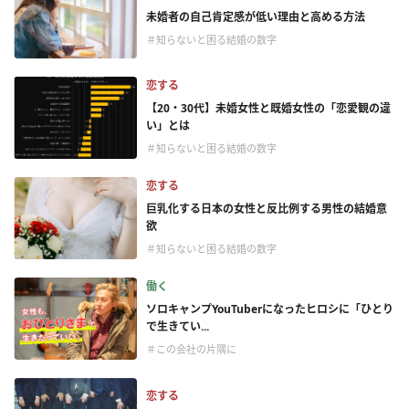
未婚者の自己肯定感が低い理由と高める方法
＃知らないと困る結婚の数字
恋する
【20・30代】未婚女性と既婚女性の「恋愛観の違
い」とは
＃知らないと困る結婚の数字
恋する
巨乳化する日本の女性と反比例する男性の結婚意
欲
＃知らないと困る結婚の数字
働く
ソロキャンプYouTuberになったヒロシに「ひとり
で生きてい...
＃この会社の片隅に
恋する