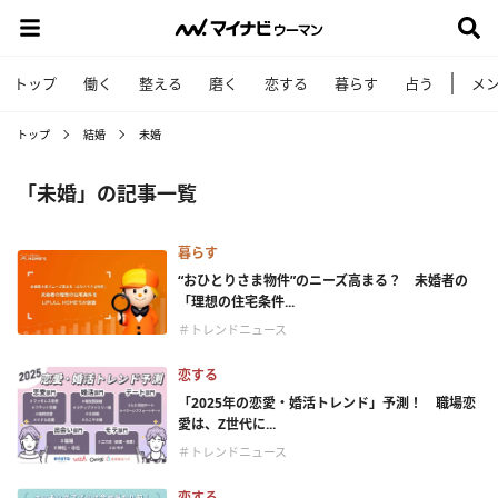
トップ
働く
整える
磨く
恋する
暮らす
占う
メ
トップ
結婚
未婚
「未婚」の記事一覧
暮らす
“おひとりさま物件”のニーズ高まる？ 未婚者の
「理想の住宅条件...
＃トレンドニュース
恋する
「2025年の恋愛・婚活トレンド」予測！ 職場恋
愛は、Z世代に...
＃トレンドニュース
恋する