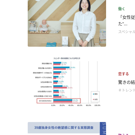
働く
「女性従
た“...
スペシャ
恋する
驚きの結
＃トレン