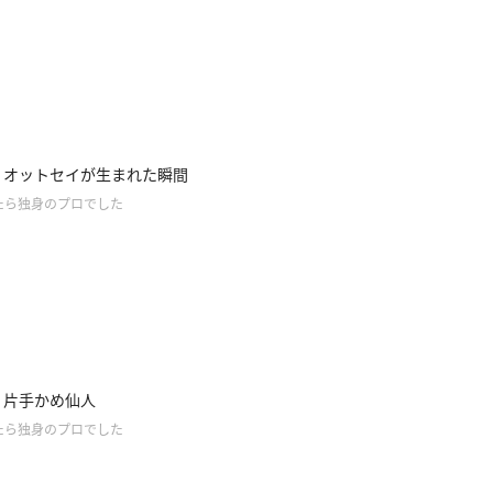
.4】オットセイが生まれた瞬間
たら独身のプロでした
3】片手かめ仙人
たら独身のプロでした