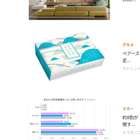
グルメ
ペアーズ
定...
＃トレン
マネー
約8割が
関す...
＃マネー