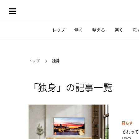
トップ
働く
整える
磨く
恋
トップ
独身
「独身」の記事一覧
暮らす
それって
LGの...