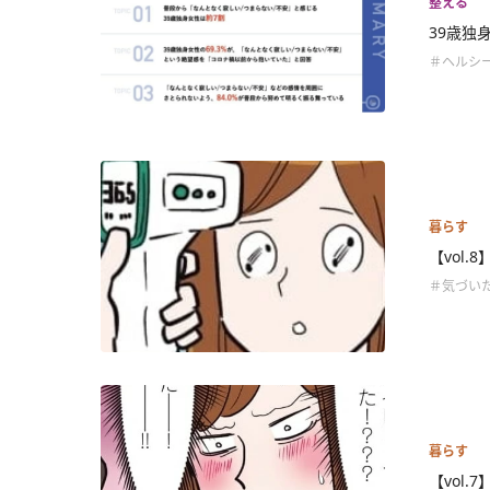
整える
39歳独
＃ヘルシ
暮らす
【vol
＃気づい
暮らす
【vol