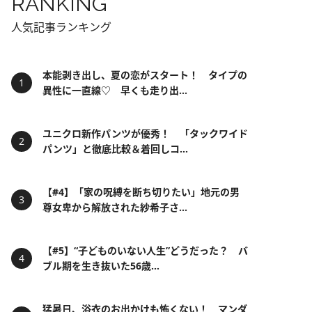
RANKING
人気記事ランキング
本能剥き出し、夏の恋がスタート！ タイプの
異性に一直線♡ 早くも走り出...
ユニクロ新作パンツが優秀！ 「タックワイド
パンツ」と徹底比較＆着回しコ...
【#4】「家の呪縛を断ち切りたい」地元の男
尊女卑から解放された紗希子さ...
【#5】“子どものいない人生”どうだった？ バ
ブル期を生き抜いた56歳...
猛暑日、浴衣のお出かけも怖くない！ マンダ