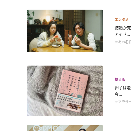
エンタメ
結婚か充
アイド...
＃あの名
整える
卵子は老
今...
＃アラサ