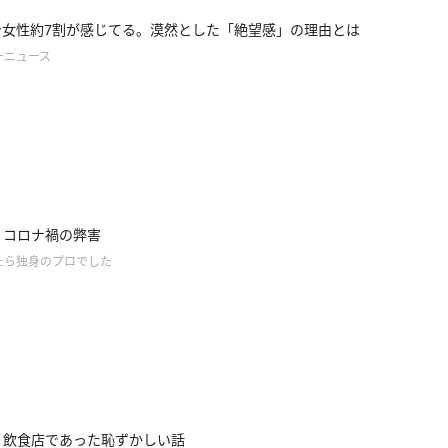
身女性約7割が感じてる。漠然とした「絶望感」の理由とは
ーニュース
.8】コロナ禍の弊害
たら独身のプロでした
.7】飲食店であった恥ずかしい話