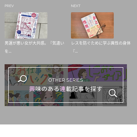
PREV
NEXT
男運が悪い女が大共感。『気遣い
レスを防ぐために学ぶ異性の身体
を...
『...