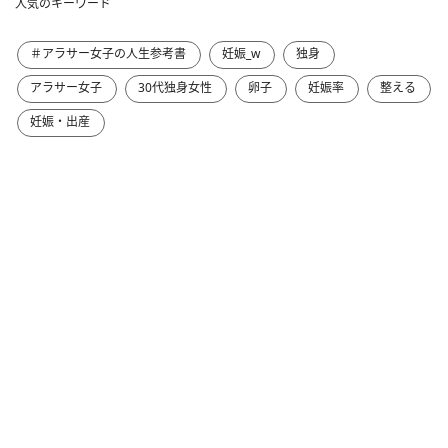
人気のキーワード
＃アラサー女子の人生参考書
妊娠_w
独身
アラサー女子
30代独身女性
卵子
妊娠率
整える
妊娠・出産