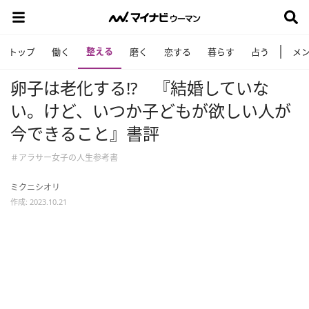
整える
トップ
働く
磨く
恋する
暮らす
占う
メ
卵子は老化する!? 『結婚していな
い。けど、いつか子どもが欲しい人が
今できること』書評
＃アラサー女子の人生参考書
ミクニシオリ
作成: 2023.10.21