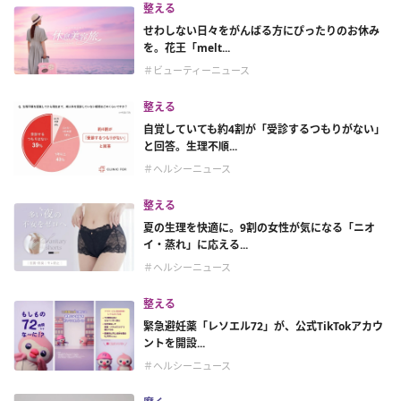
整える
せわしない日々をがんばる方にぴったりのお休み
を。花王「melt...
＃ビューティーニュース
整える
自覚していても約4割が「受診するつもりがない」
と回答。生理不順...
＃ヘルシーニュース
整える
夏の生理を快適に。9割の女性が気になる「ニオ
イ・蒸れ」に応える...
＃ヘルシーニュース
整える
緊急避妊薬「レソエル72」が、公式TikTokアカウ
ントを開設...
＃ヘルシーニュース