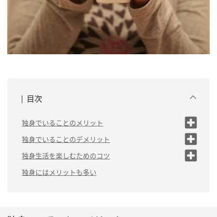
目次
独身でいることのメリット
（1）お金を自由に使える
独身でいることのデメリット
（1）病気への不
（2）時間を自由に使える
独身生活を楽しむためのコツ
安
（3）自分だけの場所を確保で
（1）交友関係を広げる
独身にはメリットも多い
（2）老後への不
きる
安
（2）休日を充実させる
（4）友達付き合いを楽しめる
（3）結婚している他人と自分を比べ
（5）恋愛を楽しめる
ない