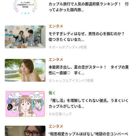
カップル旅行で人気の都道府県ランキング！ 行
ってよかった国内旅...
エンタメ
モテすぎレディはなぜ、男性の心を掴むのか？
傷つきたくない女た...
＃ガールオアレディ3考察
エンタメ
本能剥き出し、夏の恋がスタート！ タイプの異
性に一直線♡ 早く...
＃シャッフルアイランド7考察
働く
「推し活」を理解してくれない彼氏。うまくいく
カップルがしている...
＃お仕事ハック
エンタメ
“相思相愛カップルほぼなし”地獄の合コンバーベ