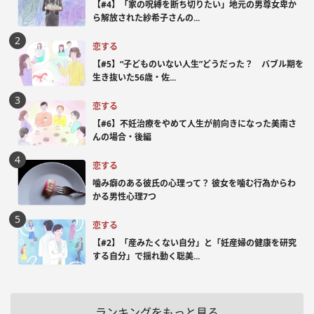
【#4】「家の呪縛を断ち切りたい」地元の男尊女卑か
ら解放された紗希子さんの...
恋する
【#5】“子どものいない人生”どうだった？ バブル期を
生き抜いた56歳・佐...
恋する
【#6】不妊治療をやめて人生が前向きになった美南さ
んの場合・後編
恋する
噛み癖のある彼氏の心理って？ 彼女を噛む行為からわ
かる男性心理7つ
恋する
【#2】「産みたくない自分」と「妊産婦の健康を研究
する自分」で揺れ動く聡美...
ランキングをもっと見る