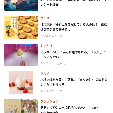
ンケート調査
グルメ
【東京駅】帰省土産を探している人必見！ 東京
ばな奈が夏の特別企...
＃グルメニュース
おでかけ
アラサーOL、うんこに癒やされる。『うんこミュ
ージアム YOK...
＃トラベルニュース
グルメ
小樽で味わう夏のご褒美。【ルタオ】18周年記念
のいちごミルクテ...
＃グルメニュース
ファッション
テディベアやローズ柄がかわいい！ Cath
Kidstonから...