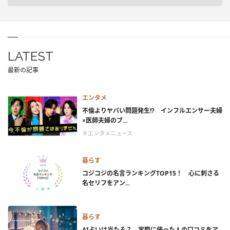
LATEST
最新の記事
エンタメ
不倫よりヤバい問題発生!? インフルエンサー夫婦
×医師夫婦のブ...
＃エンタメニュース
暮らす
コジコジの名言ランキングTOP15！ 心に刺さる
名セリフをアン...
暮らす
AI占いは当たる？ 実際に使った人の口コミをア