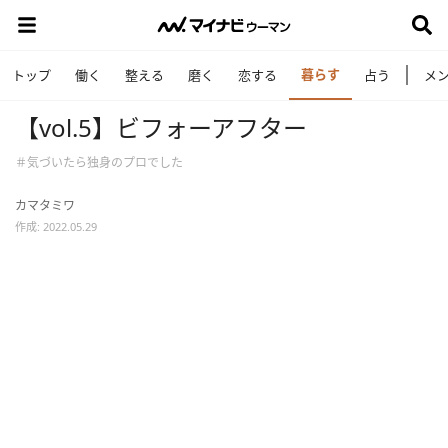
暮らす
トップ
働く
整える
磨く
恋する
占う
メ
【vol.5】ビフォーアフター
＃気づいたら独身のプロでした
カマタミワ
作成: 2022.05.29