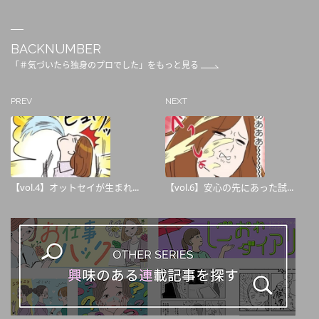
BACKNUMBER
「＃気づいたら独身のプロでした」をもっと見る
PREV
NEXT
【vol.4】オットセイが生まれ...
【vol.6】安心の先にあった試...