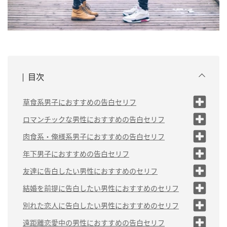
目次
草食系男子におすすめの告白セリフ
（1）「好きです。付き合ってくださ
ロマンチックな男性におすすめの告白セリフ
い！」
（1）「運命の人なんだ」
肉食系・俺様系男子におすすめの告白セリフ
（2）「真剣なお付き合いをしてほし
い」
（2）「あなたを守りたい」
（1）「俺の恋人になってよ」
年下男子におすすめの告白セリフ
（3）「あなたとずっと一緒にいた
（1）「頼ってもらえる男になるか
（3）「月が綺麗ですね」
（2）「お前、今から俺の彼女な！」
友達に告白したい男性におすすめのセリフ
い」
ら！」
（3）「俺、○○のことしか見てないか
（1）「もう友達の関係は終わりにした
（4）「僕の全ては君のものだ」
結婚を前提に告白したい男性におすすめのセリフ
（4）「僕の恋人になってください」
（2）「この先もずっと一緒にいた
ら」
い」
（5）「○○ちゃんしかいないん
い」
（1）「結婚を前提にお付き合いしてほしい」
別れた恋人に告白したい男性におすすめのセリフ
（5）「○○ちゃんのことが好き」
だ」
（4）「俺がずっとそばにいてやる」
（2）「俺は友達として見てないから」
（3）「俺、本気ですから」
（2）「人生を一緒に生きるパートナーになってくれま
（1）「もう一度やり直したいと思って
遠距離恋愛中の男性におすすめの告白セリフ
（5）「もう俺以外の男のこと見ないで
（3）「今からは恋人同士になれないか