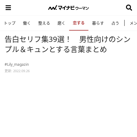
恋する
トップ
働く
整える
磨く
暮らす
占う
メ
告白セリフ集39選！ 男性向けのシン
プル＆キュンとする言葉まとめ
#Lily_magazin
更新: 2022.09.26