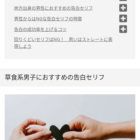
せんか」
る」
よ」
（4）「好きになってもいいですか」
な」
（1）「毎日○○ちゃんのこと考えてるから」
地方出身の男性におすすめの告白セリフ
（2）「やっぱり○○じゃなきゃダメな
（3）「一生幸せにします」
（5）「○○さんのことが好きで
（4）「実はずっと前から好きなんだよ
んだ」
（2）「遠距離で大変だけど、本気だから付き合ってほ
（1）「めっちゃ好きやねん、付き合ってくれへ
男性からはNGな告白セリフの特徴
す」
ね」
（4）「あなたと結婚したいと思っています」
しい」
ん？」
（3）「もう1回チャンスをください」
（1）「じゃあ付き合う？」のような軽い
告白の成功率を上げるコツ
（5）「友達じゃなくて、彼女になってほ
（5）「ずっとそばにいてほしい」
（3）「会いたい」
（2）「好いとーよ。付き合ってほしかとよ」
セリフ
しい」
（1）事前に脈ありサインをチェックす
回りくどいセリフはNG！ 思いはストレートに表
（3）「好きやき、付き合ってください」
（2）YESかNOで返事をしにくいセリフ
る
現しよう
（2）告白を切り出すタイミングを見極
（3）長文すぎるセリフ
める
（3）目を見て告白する
草食系男子におすすめの告白セリフ
（4）落ち着いた場所を選ぶ