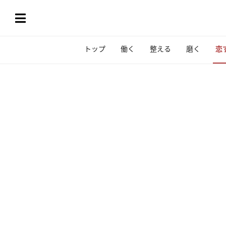
トップ
働く
整える
磨く
恋