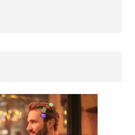
本当？
？