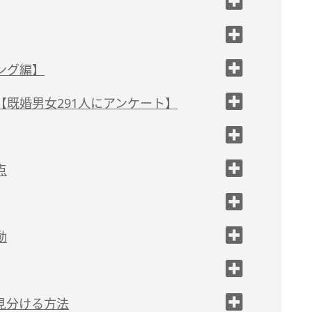
と呼ぶことも
ング編】
しない
既婚男女291人にアンケート】
合
が多いか？
点
か？
動
見分ける方法