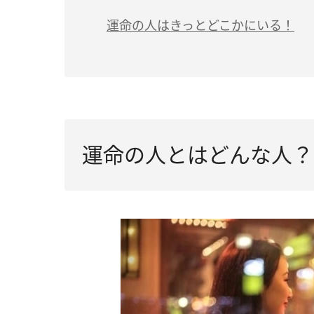
（4）新しいことにチャレンジしたくなる
（3）どんな出会いも大切にする
Q.運命の人に出会うと体が反応するって
可能性は何％？ 運命の人診断
運命の人はきっとどこかにいる！
（4）人差し指と小指に指輪をつける
Q.運命の人とは付き合うまで長いって本当
運命のイニシャル占い
（5）パステルオレンジの物を持ち歩く
Q.運命の人とは一度別れるって本当？
（6）鏡を持ち歩く
Q.運命の人とは必ず結ばれるって本当？
（7）白ベースのインテリアにする
Q.運命の人とは顔が似るって本当？
運命の人とはどんな人？