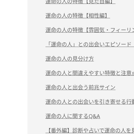
スピリチュアルの世界では「ツインレイ」
運命の人の特徴【見た目編】
（1）顔が似ている
運命の人の特徴【相性編】
（2）まとう雰囲気が同じ
（1）共通点が多い
運命の人の特徴【雰囲気・フィーリ
（3）落ち着く匂いがする
（2）価値観が似ている
（1）懐かしさを感じて初めて会った気が
「運命の人」との出会いエピソード【
（4）見た目が好みでなくても惹かれる
（3）笑いのツボが似ている
（2）安心感がある
結婚相手との出会いに運命を感じた人の割
運命の人の見分け方
（4）違いや欠点を受け入れられる
（3）沈黙が苦痛にならない
結婚相手に運命を感じた人のエピソード
（1）見た目や価値観、趣味などの共通点
運命の人と間違えやすい特徴と注意
（5）自分にないものを持っている
（4）付き合った時のイメージが湧く
結婚相手に抱いた感覚ランキング
（2）一緒にいて疲れない、居心地がいい
（1）理想の条件がそろっている
運命の人と出会う前兆サイン
（5）偶然が重なることが多い
（3）相手の考えが何となく分かるか？
（2）くっついたり離れたりを繰り返す
（1）大失恋を経験する
運命の人との出会いを引き寄せる行
（6）一緒にいると眠くなる
（4）2人の将来が想像できるか？
（3）わがままをなんでも聞いてくれる
（2）人間関係が変化する
（1）自分磨きに励む
運命の人に関するQ&A
（5）見返りを求めずに尽くせるか？
（3）環境が変化する
（2）前向きに生きる
Q.運命の人は2人いるって本当？
【番外編】診断や占いで運命の人を