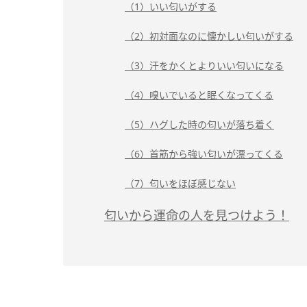
（1）いい匂いがする
（2）初対面なのに懐かしい匂いがする
（3）汗をかくとよりいい匂いになる
（4）嗅いでいると眠くなってくる
（5）ハグした時の匂いが落ち着く
（6）首筋から強い匂いが漂ってくる
（7）匂いをほぼ感じない
匂いから運命の人を見つけよう！