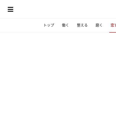
トップ
働く
整える
磨く
恋