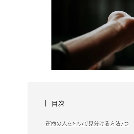
目次
運命の人を匂いで見分ける方法7つ