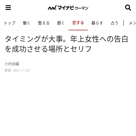
恋する
トップ
働く
整える
磨く
暮らす
占う
メ
タイミングが大事。年上女性への告白
を成功させる場所とセリフ
小村由編
更新: 2021.11.29