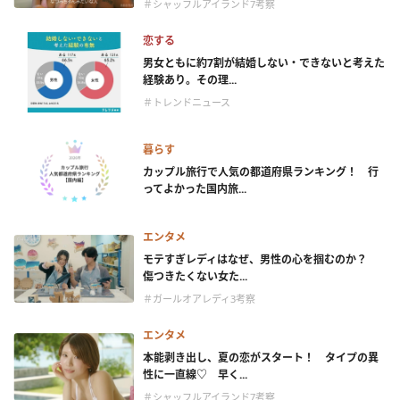
＃シャッフルアイランド7考察
恋する
男女ともに約7割が結婚しない・できないと考えた
経験あり。その理...
＃トレンドニュース
暮らす
カップル旅行で人気の都道府県ランキング！ 行
ってよかった国内旅...
エンタメ
モテすぎレディはなぜ、男性の心を掴むのか？
傷つきたくない女た...
＃ガールオアレディ3考察
エンタメ
本能剥き出し、夏の恋がスタート！ タイプの異
性に一直線♡ 早く...
＃シャッフルアイランド7考察