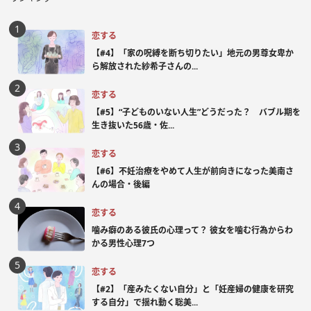
恋する
【#4】「家の呪縛を断ち切りたい」地元の男尊女卑か
ら解放された紗希子さんの...
恋する
【#5】“子どものいない人生”どうだった？ バブル期を
生き抜いた56歳・佐...
恋する
【#6】不妊治療をやめて人生が前向きになった美南さ
んの場合・後編
恋する
噛み癖のある彼氏の心理って？ 彼女を噛む行為からわ
かる男性心理7つ
恋する
【#2】「産みたくない自分」と「妊産婦の健康を研究
する自分」で揺れ動く聡美...