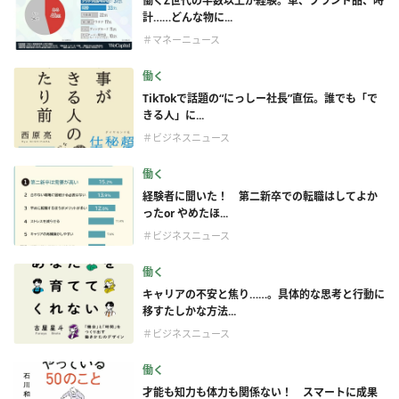
働くZ世代の半数以上が経験。車、ブランド品、時
計……どんな物に...
＃マネーニュース
働く
TikTokで話題の“にっしー社長”直伝。誰でも「で
きる人」に...
＃ビジネスニュース
働く
経験者に聞いた！ 第二新卒での転職はしてよか
ったor やめたほ...
＃ビジネスニュース
働く
キャリアの不安と焦り……。具体的な思考と行動に
移すたしかな方法...
＃ビジネスニュース
働く
才能も知力も体力も関係ない！ スマートに成果