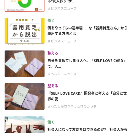
る“友人作り”が...
＃ビジネスニュース
働く
何をやっても中途半端……な「器用貧乏さん」から
脱出する方法とは
＃ビジネスニュース
整える
自分を責めてしまう人へ。「SELF LOVE CARD」
で、人...
＃ヘルシーニュース
整える
『SELF LOVE CARD』開発者と考える「自分と世
界の愛...
＃わたしが向き合う女性のカラダ
働く
社会人になって友だちはできるのか? 社会人から