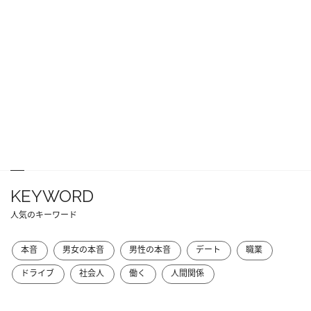
KEYWORD
人気のキーワード
本音
男女の本音
男性の本音
デート
職業
ドライブ
社会人
働く
人間関係