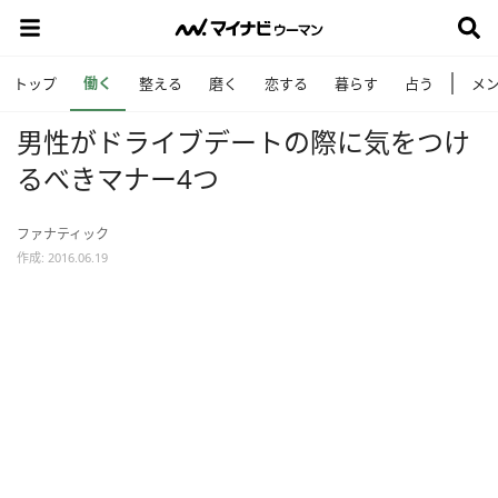
働く
トップ
整える
磨く
恋する
暮らす
占う
メ
男性がドライブデートの際に気をつけ
るべきマナー4つ
ファナティック
作成: 2016.06.19