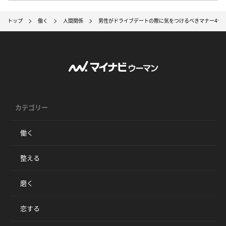
トップ
働く
人間関係
男性がドライブデートの際に気をつけるべきマナー4つ
カテゴリー
働く
整える
磨く
恋する