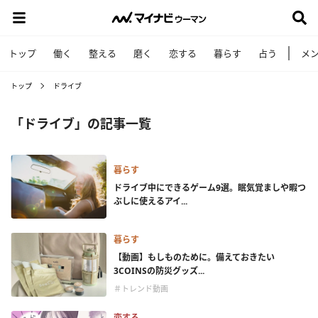
トップ
働く
整える
磨く
恋する
暮らす
占う
メ
トップ
ドライブ
「ドライブ」の記事一覧
暮らす
ドライブ中にできるゲーム9選。眠気覚ましや暇つ
ぶしに使えるアイ...
暮らす
【動画】もしものために。備えておきたい
3COINSの防災グッズ...
＃トレンド動画
恋する