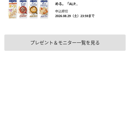
める。「ALP...
申込締切
2026.08.29（土）23:59まで
プレゼント＆モニター一覧を見る