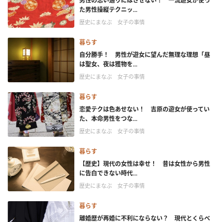
男性の思い通りにはさせない！ 一流遊女が使っ
た男性操縦テクニッ...
歴史にまなぶ 女子の事情
暮らす
自分勝手！ 男性が遊女に望んだ無理な理想「昼
は聖女、夜は獲物を...
歴史にまなぶ 女子の事情
暮らす
恋愛テクは色あせない！ 吉原の遊女が使ってい
た、本命男性をつな...
歴史にまなぶ 女子の事情
暮らす
【歴史】現代の女性は幸せ！ 昔は女性から男性
に告白できない時代...
歴史にまなぶ 女子の事情
暮らす
離婚歴が再婚に不利にならない？ 現代とくらべ