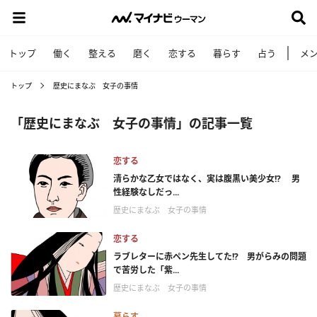
トップ
働く
整える
磨く
恋する
暮らす
占う
メ
トップ
歴史にまなぶ 女子の事情
「歴史にまなぶ 女子の事情」の記事一覧
恋する
清らかな乙女ではなく、実は腹黒い美少女!? 男
性経験なしだっ...
歴史にまなぶ 女子の事情
恋する
ラブレターに赤ペン先生してた!? 男がらみの問題
で苦労した「紫...
歴史にまなぶ 女子の事情
暮らす