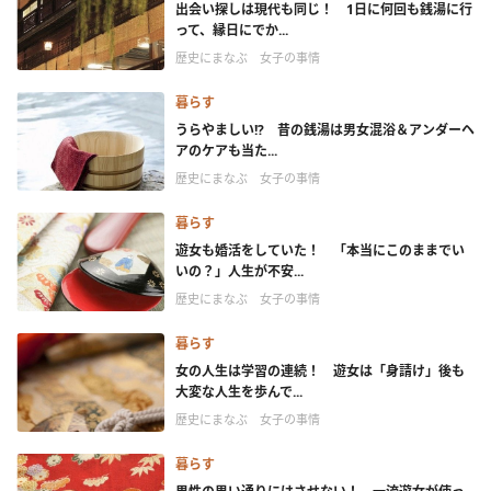
出会い探しは現代も同じ！ 1日に何回も銭湯に行
って、縁日にでか...
歴史にまなぶ 女子の事情
暮らす
うらやましい!? 昔の銭湯は男女混浴＆アンダーヘ
アのケアも当た...
歴史にまなぶ 女子の事情
暮らす
遊女も婚活をしていた！ 「本当にこのままでい
いの？」人生が不安...
歴史にまなぶ 女子の事情
暮らす
女の人生は学習の連続！ 遊女は「身請け」後も
大変な人生を歩んで...
歴史にまなぶ 女子の事情
暮らす