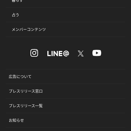
占う
メンバーコンテンツ
広告について
プレスリリース窓口
プレスリリース一覧
お知らせ