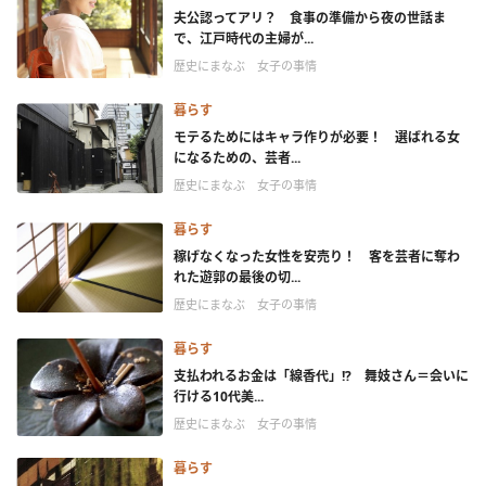
夫公認ってアリ？ 食事の準備から夜の世話ま
で、江戸時代の主婦が...
歴史にまなぶ 女子の事情
暮らす
モテるためにはキャラ作りが必要！ 選ばれる女
になるための、芸者...
歴史にまなぶ 女子の事情
暮らす
稼げなくなった女性を安売り！ 客を芸者に奪わ
れた遊郭の最後の切...
歴史にまなぶ 女子の事情
暮らす
支払われるお金は「線香代」!? 舞妓さん＝会いに
行ける10代美...
歴史にまなぶ 女子の事情
暮らす