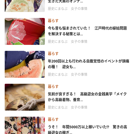
生きた大奥のオンナ...
歴史にまなぶ 女子の事情
暮らす
今も昔も悩まされていた！ 江戸時代の嫁姑問題
を解決する秘策とは...
歴史にまなぶ 女子の事情
暮らす
年200回以上も行われる自腹覚悟のイベントが頭痛
の種！ 遊女も...
歴史にまなぶ 女子の事情
暮らす
気前が良すぎる！ 高級遊女の金銭美学「メイク
から高級着物、養育...
歴史にまなぶ 女子の事情
暮らす
うそ！ 年間5000万以上稼いでいた!? 驚きの高
級遊女の稼ぎ...