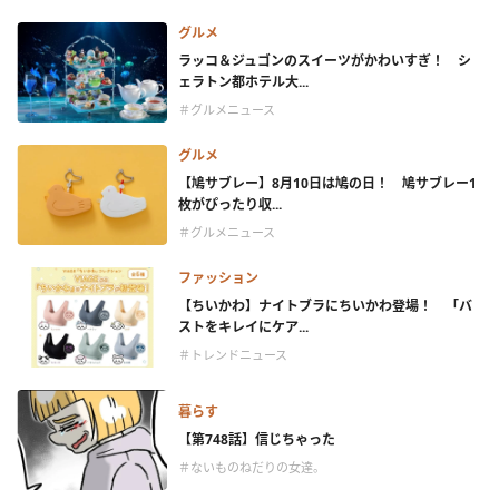
グルメ
ラッコ＆ジュゴンのスイーツがかわいすぎ！ シ
ェラトン都ホテル大...
＃グルメニュース
グルメ
【鳩サブレー】8月10日は鳩の日！ 鳩サブレー1
枚がぴったり収...
＃グルメニュース
ファッション
【ちいかわ】ナイトブラにちいかわ登場！ 「バ
ストをキレイにケア...
＃トレンドニュース
暮らす
【第748話】信じちゃった
＃ないものねだりの女達。