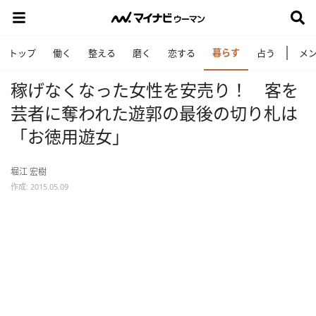
暮らす
トップ
働く
整える
磨く
恋する
占う
メ
稼げなくなった女性を安売り！ 客を
芸者に奪われた遊郭の最後の切り札は
「お徳用遊女」
堀江 宏樹
作成: 2015.05.09