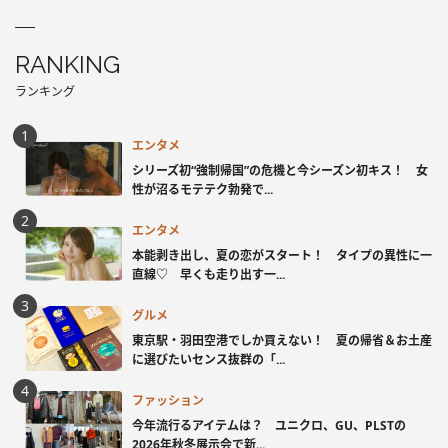
RANKING
ランキング
エンタメ
シリーズ初“強制帰国”の危機と今シーズン初キス！ 女
性が沼るモテテク勃発で...
エンタメ
本能剥き出し、夏の恋がスタート！ タイプの異性に一
直線♡ 早くも走り出す一...
グルメ
東京駅・羽田空港でしか買えない！ 夏の帰省＆お土産
に選びたいセンス抜群の「...
ファッション
今年流行るアイテムは？ ユニクロ、GU、PLSTの
2026年秋冬展示会で新...