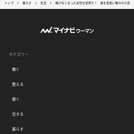
トップ
暮らす
生活
稼げなくなった女性を安売り！ 客を芸者に奪われた遊郭
カテゴリー
働く
整える
磨く
恋する
暮らす