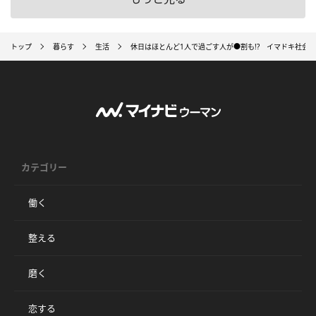
トップ
暮らす
生活
休日はほとんど1人で過ごす人が●割も!? イマドキ社会
カテゴリー
働く
整える
磨く
恋する