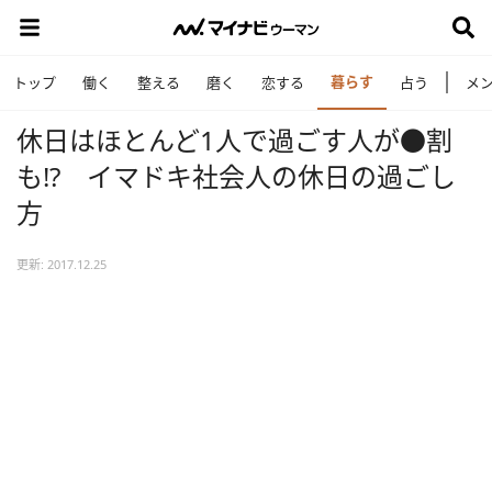
暮らす
トップ
働く
整える
磨く
恋する
占う
メ
休日はほとんど1人で過ごす人が●割
も!? イマドキ社会人の休日の過ごし
方
更新: 2017.12.25