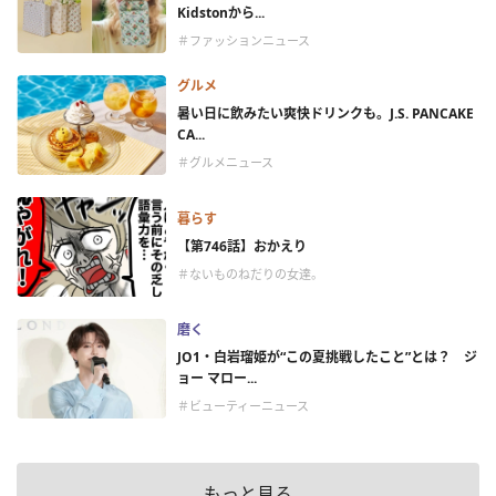
Kidstonから...
＃ファッションニュース
グルメ
暑い日に飲みたい爽快ドリンクも。J.S. PANCAKE
CA...
＃グルメニュース
暮らす
【第746話】おかえり
＃ないものねだりの女達。
磨く
JO1・白岩瑠姫が“この夏挑戦したこと”とは？ ジ
ョー マロー...
＃ビューティーニュース
もっと見る