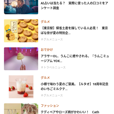
AI占いは当たる？ 実際に使った人の口コミをア
ンケート調査
グルメ
【東京駅】帰省土産を探している人必見！ 東京
ばな奈が夏の特別企...
＃グルメニュース
おでかけ
アラサーOL、うんこに癒やされる。『うんこミュ
ージアム YOK...
＃トラベルニュース
グルメ
小樽で味わう夏のご褒美。【ルタオ】18周年記念
のいちごミルクテ...
＃グルメニュース
ファッション
テディベアやローズ柄がかわいい！ Cath