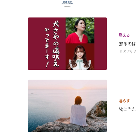
整える
怒るのは
＃犬さや
暮らす
物に当た