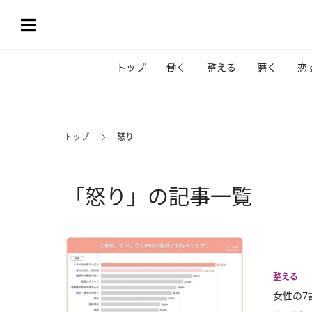
トップ
働く
整える
磨く
恋
トップ
怒り
「怒り」の記事一覧
整える
女性の7