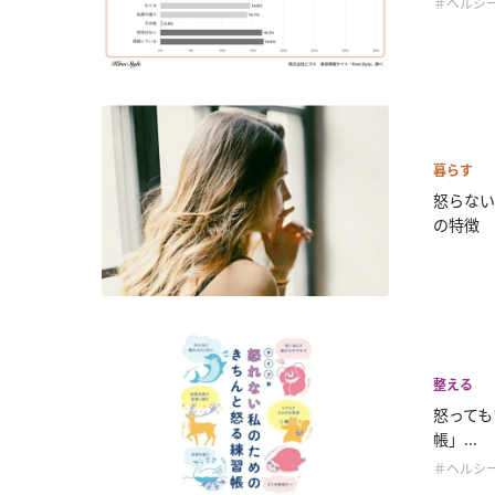
＃ヘルシ
暮らす
怒らない
の特徴
整える
怒っても
帳」...
＃ヘルシ