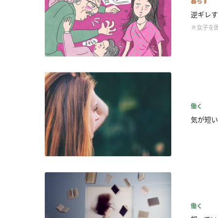
暮らす
逆ギレす
＃女子を
働く
気が短い
働く