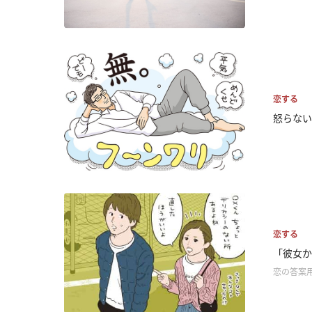
恋する
怒らない
恋する
「彼女か
恋の答案