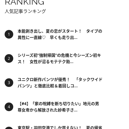
RANKING
人気記事ランキング
本能剥き出し、夏の恋がスタート！ タイプの
異性に一直線♡ 早くも走り出...
シリーズ初“強制帰国”の危機と今シーズン初キ
ス！ 女性が沼るモテテク勃...
ユニクロ新作パンツが優秀！ 「タックワイド
パンツ」と徹底比較＆着回しコ...
【#4】「家の呪縛を断ち切りたい」地元の男
尊女卑から解放された紗希子さ...
東京駅・羽田空港でしか買えない！ 夏の帰省