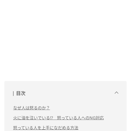
目次
なぜ人は怒るのか？
火に油を注いでいる!? 怒っている人へのNG対応
怒っている人を上手になだめる方法