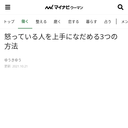
働く
トップ
整える
磨く
恋する
暮らす
占う
メ
怒っている人を上手になだめる3つの
方法
ゆうきゆう
更新: 2021.10.21