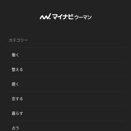
カテゴリー
働く
整える
磨く
恋する
暮らす
占う