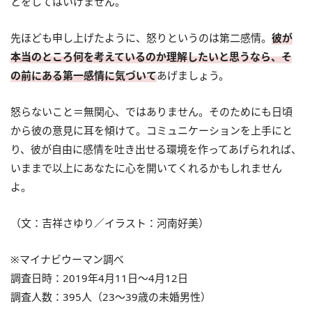
とをしてはいけません。
先ほども申し上げたように、怒りというのは第二感情。
彼が
本当のところ何を考えているのか理解したいと思うなら、そ
の前にある第一感情に気づいて
あげましょう。
怒らないこと＝無関心、ではありません。そのためにも日頃
から彼の意見に耳を傾けて。コミュニケーションを上手にと
り、彼が自由に感情を吐き出せる環境を作ってあげられれば、
いままで以上にあなたに心を開いてくれるかもしれません
よ。
（文：吉祥さゆり／イラスト：河南好美）
※マイナビウーマン調べ
調査日時：2019年4月11日～4月12日
調査人数：395人（23～39歳の未婚男性）