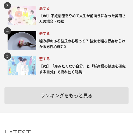
恋する
【#6】不妊治療をやめて人生が前向きになった美南さ
んの場合・後編
恋する
噛み癖のある彼氏の心理って？ 彼女を噛む行為からわ
かる男性心理7つ
恋する
【#2】「産みたくない自分」と「妊産婦の健康を研究
する自分」で揺れ動く聡美...
ランキングをもっと見る
LATEST