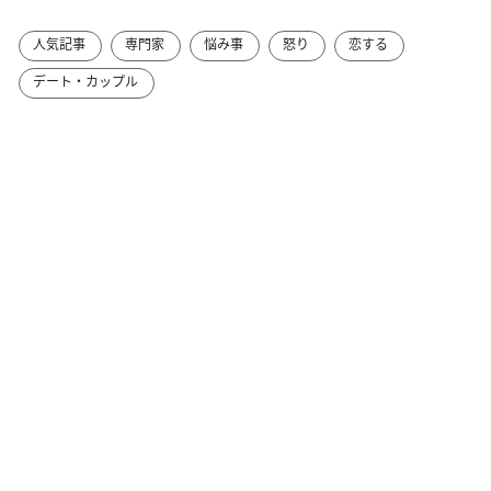
人気記事
専門家
悩み事
怒り
恋する
デート・カップル