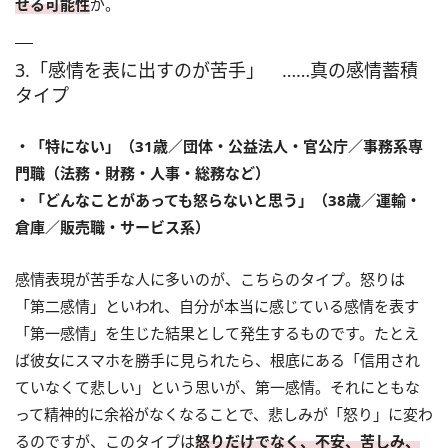
せる可能性
が。
3.「感情を表に出すのが苦手」 ……真の感情蓄積
タイプ
・「特にない」（31歳／団体・公益法人・官公庁／事務系専
門職（法務・財務・人事・総務など）
・「どんなことがあっても怒らないと思う」（38歳／運輸・
倉庫／販売職・サービス系）
感情表現が苦手な人に多いのが、こちらのタイプ。怒りは
「第二感情」といわれ、自分が本当に感じている感情を表す
「第一感情」を生じた結果として発生するものです。たとえ
ば彼女にスマホを勝手に見られたら、根底にある「信用され
ていなくて悲しい」という思いが、第一感情。それにともな
って精神的に余裕がなくなることで、悲しみが「怒り」に変わ
るのですが、このタイプは
怒りだけでなく、不安、苦しみ、