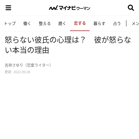
恋する
トップ
働く
整える
磨く
暮らす
占う
メ
怒らない彼氏の心理は？ 彼が怒らな
い本当の理由
吉祥さゆり（恋愛ライター）
更新: 2022.09.28