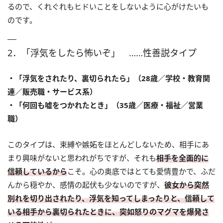
るので、くれぐれもヒドいことをしないように心がけたいも
のです。
2．「浮気をしたら怖いぞ」 ……性善説タイプ
・「浮気をされたり、裏切られたら」（28歳／学校・教育関
連／販売職・サービス系）
・「何回も嘘をつかれたとき」（35歳／医療・福祉／営業
職）
このタイプは、束縛や嫉妬をほとんどしないため、相手にあ
まり興味がないと思われがちですが、それも
相手を全面的に
信頼しているから
こそ。心の奥底ではとても愛情豊かで、ふだ
んから穏やか、感情の起伏も少ないのですが、
彼女から突然
別れを切り出されたり、浮気を知ってしまったりと、信頼して
いる相手から裏切られたときに、突如怒りのマグマを爆発さ