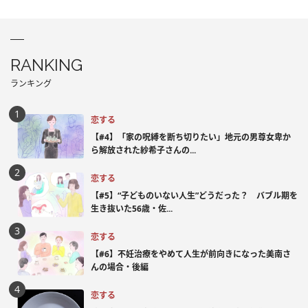
RANKING
ランキング
恋する
【#4】「家の呪縛を断ち切りたい」地元の男尊女卑か
ら解放された紗希子さんの...
恋する
【#5】“子どものいない人生”どうだった？ バブル期を
生き抜いた56歳・佐...
恋する
【#6】不妊治療をやめて人生が前向きになった美南さ
んの場合・後編
恋する