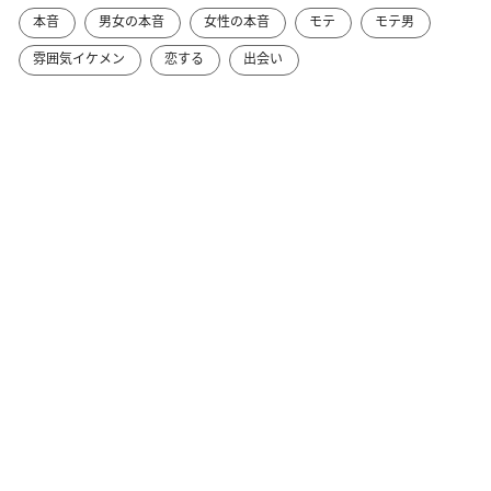
本音
男女の本音
女性の本音
モテ
モテ男
雰囲気イケメン
恋する
出会い