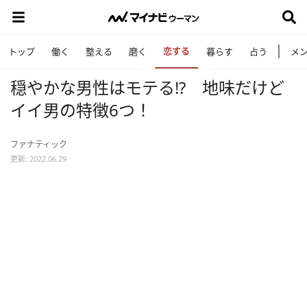
恋する
トップ
働く
整える
磨く
暮らす
占う
メ
穏やかな男性はモテる!? 地味だけど
イイ男の特徴6つ！
ファナティック
更新: 2022.06.29