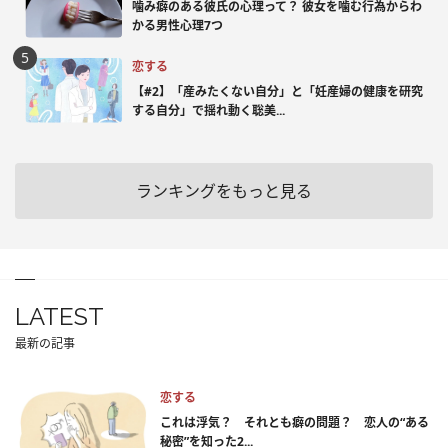
噛み癖のある彼氏の心理って？ 彼女を噛む行為からわ
かる男性心理7つ
恋する
【#2】「産みたくない自分」と「妊産婦の健康を研究
する自分」で揺れ動く聡美...
ランキングをもっと見る
LATEST
最新の記事
恋する
これは浮気？ それとも癖の問題？ 恋人の“ある
秘密”を知った2...