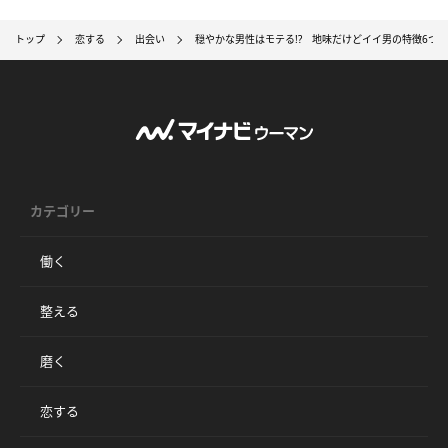
トップ
恋する
出会い
穏やかな男性はモテる!? 地味だけどイイ男の特徴6つ！
カテゴリー
働く
整える
磨く
恋する