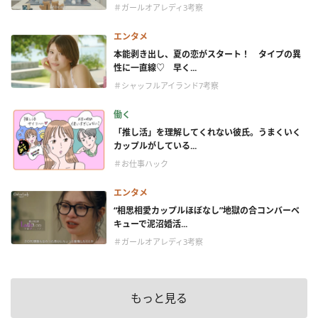
＃ガールオアレディ3考察
エンタメ
本能剥き出し、夏の恋がスタート！ タイプの異
性に一直線♡ 早く...
＃シャッフルアイランド7考察
働く
「推し活」を理解してくれない彼氏。うまくいく
カップルがしている...
＃お仕事ハック
エンタメ
“相思相愛カップルほぼなし”地獄の合コンバーベ
キューで泥沼婚活...
＃ガールオアレディ3考察
もっと見る