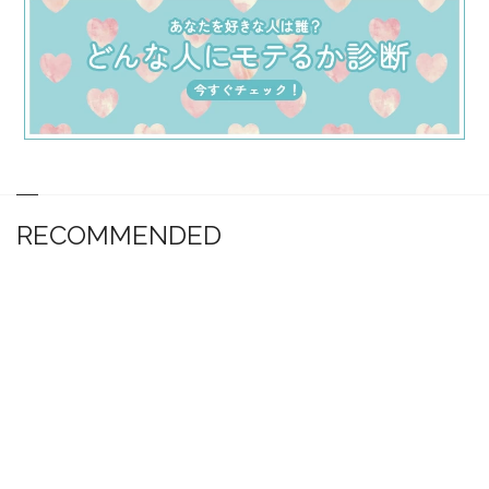
RECOMMENDED