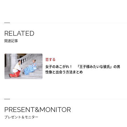
RELATED
関連記事
恋する
女子のあこがれ！ 「王子様みたいな彼氏」の男
性像と出会う方法まとめ
PRESENT&MONITOR
プレゼント＆モニター