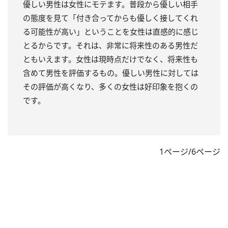
優しい男性は女性にモテます。普段から優しい相手
の態度を見て「付き合ってからも優しく接してくれ
る可能性が高い」ということを女性は直感的に感じ
とるからです。それは、非常に将来性のある男性だ
ともいえます。女性は現時点だけでなく、将来性も
含めて男性を評価するもの。優しい男性に対しては
その評価が高くなり、多くの女性は好印象を抱くの
です。
1ページ/6ページ