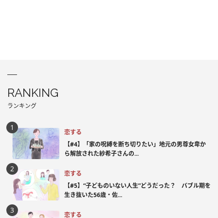
RANKING
ランキング
恋する
【#4】「家の呪縛を断ち切りたい」地元の男尊女卑か
ら解放された紗希子さんの...
恋する
【#5】“子どものいない人生”どうだった？ バブル期を
生き抜いた56歳・佐...
恋する