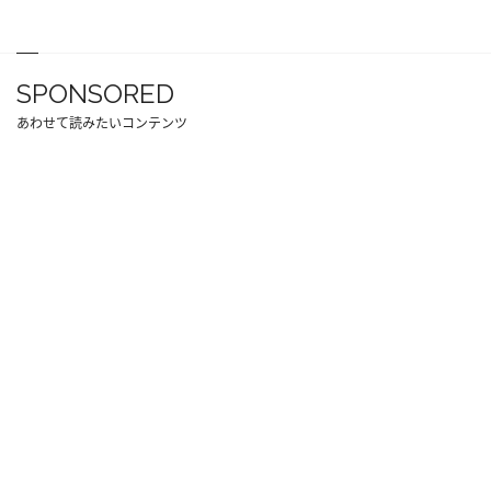
SPONSORED
あわせて読みたいコンテンツ