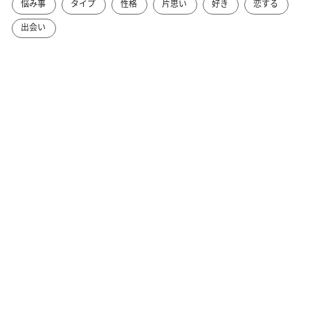
悩み事
タイプ
性格
片思い
好き
恋する
出会い