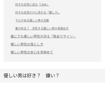
好きな女性に送る「LINE」
好きな女性だけに見せる「優しさ」
下心がある優しい男の言動
裏がある？ 浮気する優しい男の見極め方
誰にでも優しい男性が送る「脈ありサイン」
優しい男性の落とし方
優しい男性の本心を見極めて
優しい男は好き？ 嫌い？