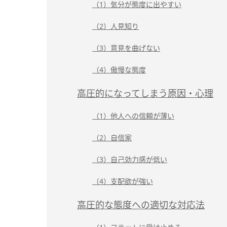
（1）気分が態度に出やすい
（2）人見知り
（3）意見を曲げない
（4）傲慢な態度
高圧的になってしまう原因・心理
（1）他人への信頼が薄い
（2）自信家
（3）自己効力感が低い
（4）支配欲が強い
高圧的な態度への適切な対応法