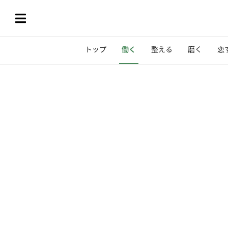
トップ
働く
整える
磨く
恋