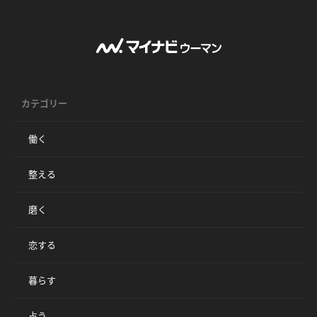
カテゴリー
働く
整える
磨く
恋する
暮らす
占う