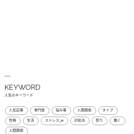
KEYWORD
人気のキーワード
人気記事
専門家
悩み事
人間関係
タイプ
性格
生活
ストレス_w
対処法
怒り
働く
人間関係