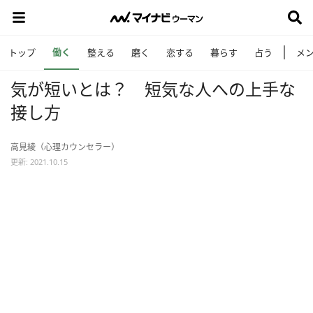
働く
トップ
整える
磨く
恋する
暮らす
占う
メ
気が短いとは？ 短気な人への上手な
接し方
高見綾（心理カウンセラー）
更新: 2021.10.15