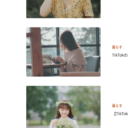
暮らす
TikT
暮らす
【Tik