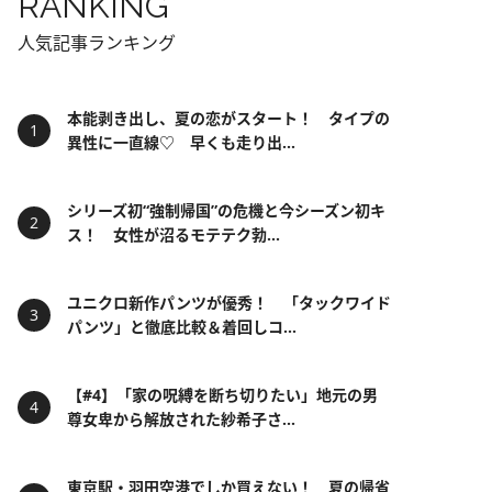
RANKING
人気記事ランキング
本能剥き出し、夏の恋がスタート！ タイプの
異性に一直線♡ 早くも走り出...
シリーズ初“強制帰国”の危機と今シーズン初キ
ス！ 女性が沼るモテテク勃...
ユニクロ新作パンツが優秀！ 「タックワイド
パンツ」と徹底比較＆着回しコ...
【#4】「家の呪縛を断ち切りたい」地元の男
尊女卑から解放された紗希子さ...
東京駅・羽田空港でしか買えない！ 夏の帰省