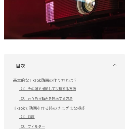
目次
基本的なTikTok動画の作り方とは？
（1）その場で撮影して投稿する方法
（2）元々ある動画を投稿する方法
TikTokで動画を作る時のさまざまな機能
（1）速度
（2）フィルター