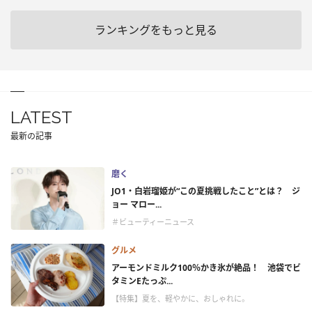
ランキングをもっと見る
LATEST
最新の記事
磨く
JO1・白岩瑠姫が“この夏挑戦したこと”とは？ ジ
ョー マロー...
＃ビューティーニュース
グルメ
アーモンドミルク100％かき氷が絶品！ 池袋でビ
タミンEたっぷ...
【特集】夏を、軽やかに、おしゃれに。