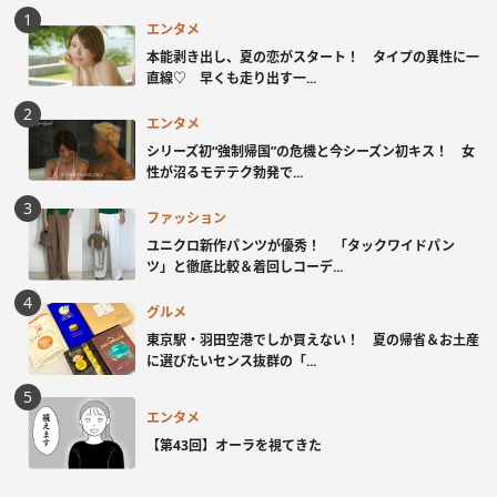
エンタメ
本能剥き出し、夏の恋がスタート！ タイプの異性に一
直線♡ 早くも走り出す一...
エンタメ
シリーズ初“強制帰国”の危機と今シーズン初キス！ 女
性が沼るモテテク勃発で...
ファッション
ユニクロ新作パンツが優秀！ 「タックワイドパン
ツ」と徹底比較＆着回しコーデ...
グルメ
東京駅・羽田空港でしか買えない！ 夏の帰省＆お土産
に選びたいセンス抜群の「...
エンタメ
【第43回】オーラを視てきた