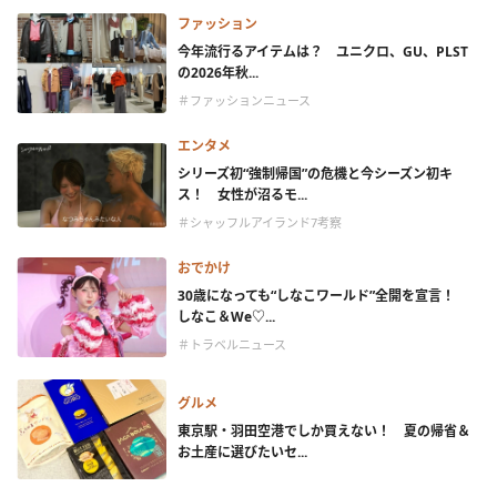
ファッション
今年流行るアイテムは？ ユニクロ、GU、PLST
の2026年秋...
＃ファッションニュース
エンタメ
シリーズ初“強制帰国”の危機と今シーズン初キ
ス！ 女性が沼るモ...
＃シャッフルアイランド7考察
おでかけ
30歳になっても“しなこワールド”全開を宣言！
しなこ＆We♡...
＃トラベルニュース
グルメ
東京駅・羽田空港でしか買えない！ 夏の帰省＆
お土産に選びたいセ...