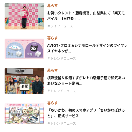
暮らす
お笑いタレント・藤森慎吾、山梨県にて「楽天モ
バイル 1日店長」...
＃ライフニュース
暮らす
AVIOT×クロミ＆シナモロールデザインのワイヤレ
スイヤホンが...
＃トレンドニュース
暮らす
横浜流星＆広瀬すずがレトロ駄菓子屋で和気あい
あいなショート動画...
＃トレンドニュース
暮らす
「ちいかわ」初のスマホアプリ「ちいかわぽけっ
と」、正式サービス...
＃トレンドニュース