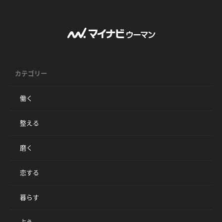
カテゴリー
働く
整える
磨く
恋する
暮らす
占う