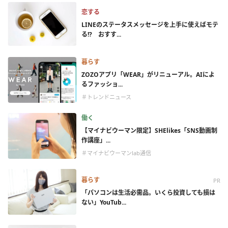
恋する
LINEのステータスメッセージを上手に使えばモテ
る!? おすす...
暮らす
ZOZOアプリ「WEAR」がリニューアル。AIによ
るファッショ...
＃トレンドニュース
働く
【マイナビウーマン限定】SHElikes「SNS動画制
作講座」...
＃マイナビウーマンlab通信
暮らす
PR
「パソコンは生活必需品。いくら投資しても損は
ない」YouTub...