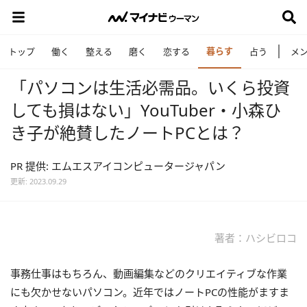
暮らす
トップ
働く
整える
磨く
恋する
占う
メ
「パソコンは生活必需品。いくら投資
しても損はない」YouTuber・小森ひ
き子が絶賛したノートPCとは？
PR 提供: エムエスアイコンピュータージャパン
更新: 2023.09.29
著者：ハシビロコ
事務仕事はもちろん、動画編集などのクリエイティブな作業
にも欠かせないパソコン。近年ではノートPCの性能がますま