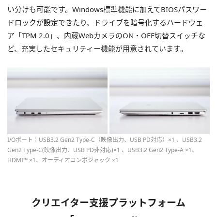
い分けも可能です。Windows標準機能に加えてBIOSパスワー
ドロックが設定できたり、ドライブを暗号化するハードウェ
ア「TPM 2.0」、内蔵WebカメラのON・OFF切替スイッチな
ど、充実したセキュリティー機能が用意されています。
I/Oポート：USB3.2 Gen2 Type-C（映像出力、USB PD対応）×1 、USB3.2
Gen2 Type-C(映像出力、USB PD非対応)×1 、USB3.2 Gen2 Type-A ×1、
HDMI™ ×1、オーディオコンボジャック ×1
クリエイター支援プラットフォーム