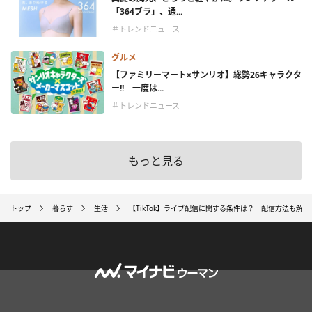
「364ブラ」、通...
＃トレンドニュース
グルメ
【ファミリーマート×サンリオ】総勢26キャラクタ
ー!! 一度は...
＃トレンドニュース
もっと見る
トップ
暮らす
生活
【TikTok】ライブ配信に関する条件は？ 配信方法も解説