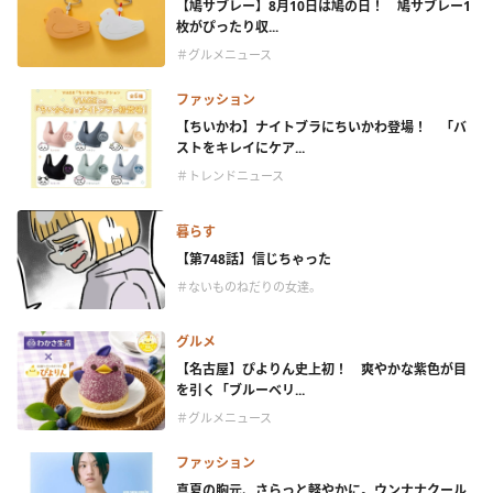
【鳩サブレー】8月10日は鳩の日！ 鳩サブレー1
枚がぴったり収...
＃グルメニュース
ファッション
【ちいかわ】ナイトブラにちいかわ登場！ 「バ
ストをキレイにケア...
＃トレンドニュース
暮らす
【第748話】信じちゃった
＃ないものねだりの女達。
グルメ
【名古屋】ぴよりん史上初！ 爽やかな紫色が目
を引く「ブルーベリ...
＃グルメニュース
ファッション
真夏の胸元、さらっと軽やかに。ウンナナクール