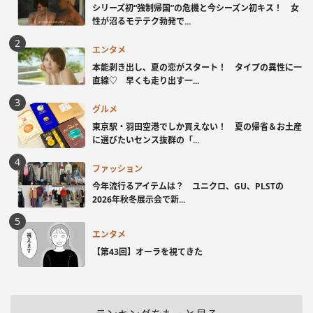
シリーズ初“強制帰国”の危機と今シーズン初キス！ 女
性が沼るモテテク勃発で...
エンタメ
本能剥き出し、夏の恋がスタート！ タイプの異性に一
直線♡ 早くも走り出す一...
グルメ
東京駅・羽田空港でしか買えない！ 夏の帰省＆お土産
に選びたいセンス抜群の「...
ファッション
今年流行るアイテムは？ ユニクロ、GU、PLSTの
2026年秋冬展示会で新...
エンタメ
【第43回】オーラを視てきた