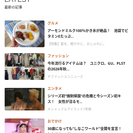
最新の記事
グルメ
アーモンドミルク100％かき氷が絶品！ 池袋でビ
タミンEたっぷ...
【特集】夏を、軽やかに、おしゃれに。
ファッション
今年流行るアイテムは？ ユニクロ、GU、PLST
の2026年秋...
＃ファッションニュース
エンタメ
シリーズ初“強制帰国”の危機と今シーズン初キ
ス！ 女性が沼るモ...
＃シャッフルアイランド7考察
おでかけ
30歳になっても“しなこワールド”全開を宣言！