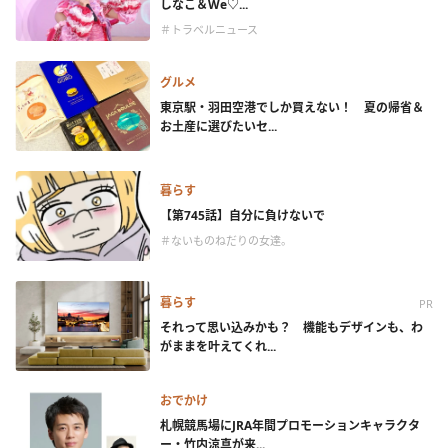
しなこ＆We♡...
＃トラベルニュース
グルメ
東京駅・羽田空港でしか買えない！ 夏の帰省＆
お土産に選びたいセ...
暮らす
【第745話】自分に負けないで
＃ないものねだりの女達。
暮らす
PR
それって思い込みかも？ 機能もデザインも、わ
がままを叶えてくれ...
おでかけ
札幌競馬場にJRA年間プロモーションキャラクタ
ー・竹内涼真が来...