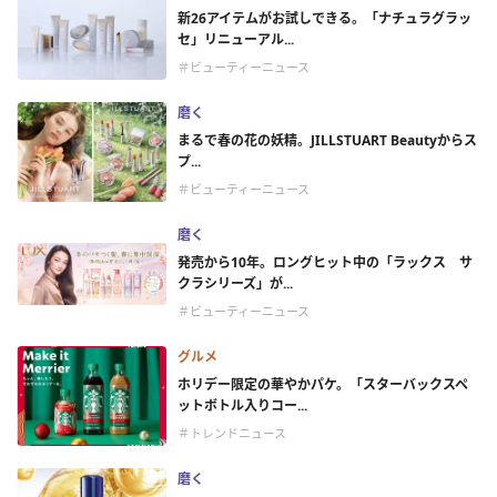
新26アイテムがお試しできる。「ナチュラグラッ
セ」リニューアル...
＃ビューティーニュース
磨く
まるで春の花の妖精。JILLSTUART Beautyからス
プ...
＃ビューティーニュース
磨く
発売から10年。ロングヒット中の「ラックス サ
クラシリーズ」が...
＃ビューティーニュース
グルメ
ホリデー限定の華やかパケ。「スターバックスペ
ットボトル入りコー...
＃トレンドニュース
磨く