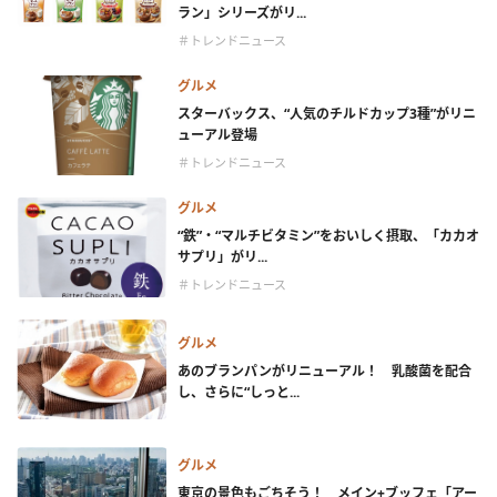
ラン」シリーズがリ...
＃トレンドニュース
グルメ
スターバックス、“人気のチルドカップ3種”がリニ
ューアル登場
＃トレンドニュース
グルメ
“鉄”・“マルチビタミン”をおいしく摂取、「カカオ
サプリ」がリ...
＃トレンドニュース
グルメ
あのブランパンがリニューアル！ 乳酸菌を配合
し、さらに“しっと...
グルメ
東京の景色もごちそう！ メイン+ブッフェ「アー