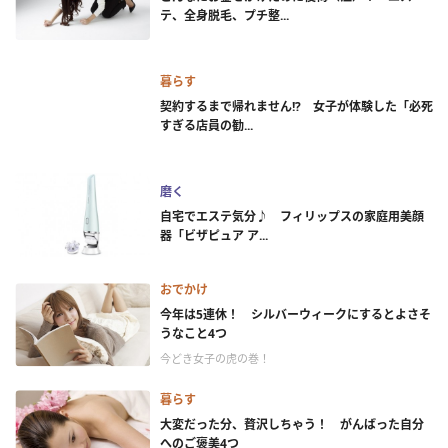
テ、全身脱毛、プチ整...
暮らす
契約するまで帰れません!? 女子が体験した「必死
すぎる店員の勧...
磨く
自宅でエステ気分♪ フィリップスの家庭用美顔
器「ビザピュア ア...
おでかけ
今年は5連休！ シルバーウィークにするとよさそ
うなこと4つ
今どき女子の虎の巻！
暮らす
大変だった分、贅沢しちゃう！ がんばった自分
へのご褒美4つ