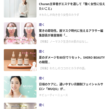
Churan主宰者がエステを通して「働く女性に伝え
たいこと」
＃わたしが向き合う女性のカラダ
磨く
驚きの即効性。脱マスク時代に怯えるアラサー編
集部員が美容施術「...
【特集】ノーマスク生活のお肌のはなし。
磨く
夏のダメージを80分でリセット。SHIRO BEAUTY
の期間...
【特集】わたしのココロとカラダの話。
磨く
日頃のケアに。通いやすい月額制フェイシャルサ
ロン「MUQU」が...
＃ビューティーニュース
磨く