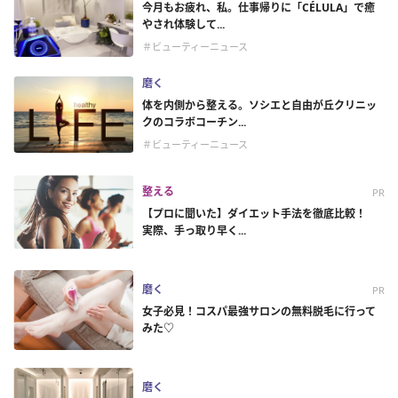
今月もお疲れ、私。仕事帰りに「CÉLULA」で癒
やされ体験して...
＃ビューティーニュース
磨く
体を内側から整える。ソシエと自由が丘クリニッ
クのコラボコーチン...
＃ビューティーニュース
整える
PR
【プロに聞いた】ダイエット手法を徹底比較！
実際、手っ取り早く...
磨く
PR
女子必見！コスパ最強サロンの無料脱毛に行って
みた♡
磨く