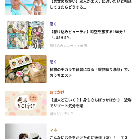
【男女のちがい】恋人がエステに通いたいと相談
してきたらどうする...
磨く
【駆け込みビューティ】時空を旅する180分！
「LUSH SP...
駆け込みビューティ道場
磨く
植物のチカラで綺麗になる「穀物練り洗顔」で、
おうちエステ
おでかけ
【週末どこいく？】身も心もぽっかぽか♪ 近場
でリゾート気分を楽...
週末どこ行く？
マネー
こんなにお金をかけたのに後悔（泣）！ エス