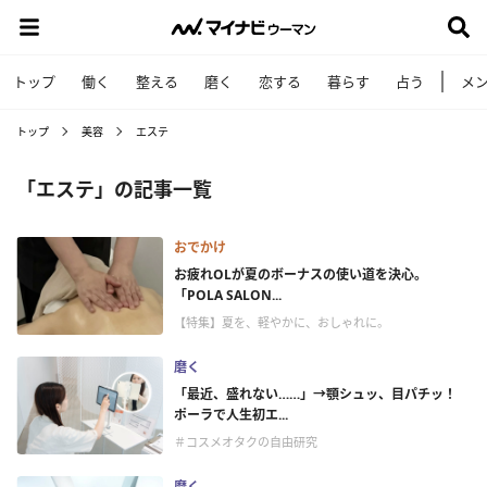
トップ
働く
整える
磨く
恋する
暮らす
占う
メ
トップ
美容
エステ
「エステ」の記事一覧
おでかけ
お疲れOLが夏のボーナスの使い道を決心。
「POLA SALON...
【特集】夏を、軽やかに、おしゃれに。
磨く
「最近、盛れない……」→顎シュッ、目パチッ！
ポーラで人生初エ...
＃コスメオタクの自由研究
磨く