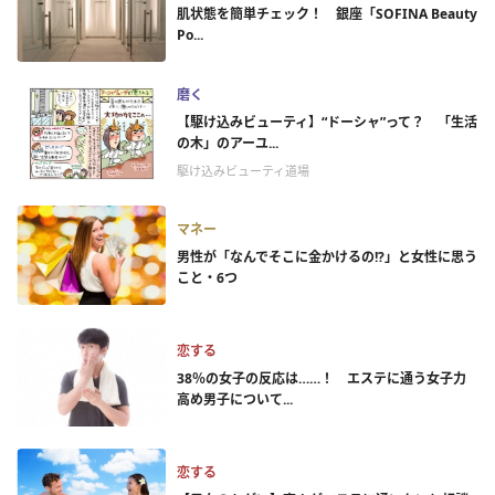
肌状態を簡単チェック！ 銀座「SOFINA Beauty
Po...
磨く
【駆け込みビューティ】“ドーシャ”って？ 「生活
の木」のアーユ...
駆け込みビューティ道場
マネー
男性が「なんでそこに金かけるの!?」と女性に思う
こと・6つ
恋する
38％の女子の反応は……！ エステに通う女子力
高め男子について...
恋する