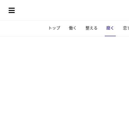
トップ
働く
整える
磨く
恋