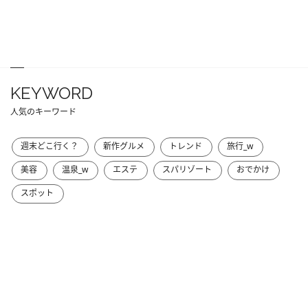
KEYWORD
人気のキーワード
週末どこ行く？
新作グルメ
トレンド
旅行_w
美容
温泉_w
エステ
スパリゾート
おでかけ
スポット