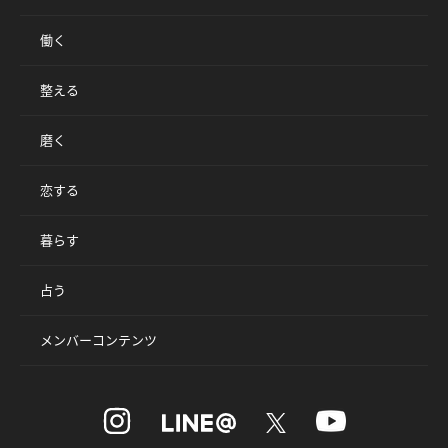
働く
整える
磨く
恋する
暮らす
占う
メンバーコンテンツ