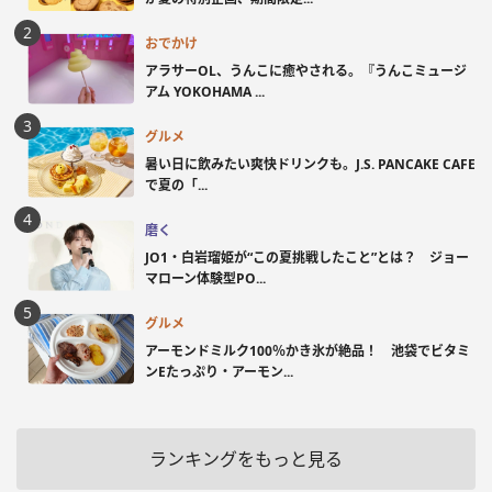
おでかけ
アラサーOL、うんこに癒やされる。『うんこミュージ
アム YOKOHAMA ...
グルメ
暑い日に飲みたい爽快ドリンクも。J.S. PANCAKE CAFE
で夏の「...
磨く
JO1・白岩瑠姫が“この夏挑戦したこと”とは？ ジョー
マローン体験型PO...
グルメ
アーモンドミルク100％かき氷が絶品！ 池袋でビタミ
ンEたっぷり・アーモン...
ランキングをもっと見る