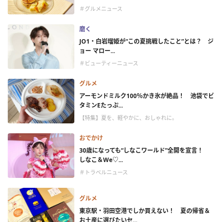
＃グルメニュース
磨く
JO1・白岩瑠姫が“この夏挑戦したこと”とは？ ジ
ョー マロー...
＃ビューティーニュース
グルメ
アーモンドミルク100％かき氷が絶品！ 池袋でビ
タミンEたっぷ...
【特集】夏を、軽やかに、おしゃれに。
おでかけ
30歳になっても“しなこワールド”全開を宣言！
しなこ＆We♡...
＃トラベルニュース
グルメ
東京駅・羽田空港でしか買えない！ 夏の帰省＆
お土産に選びたいセ...