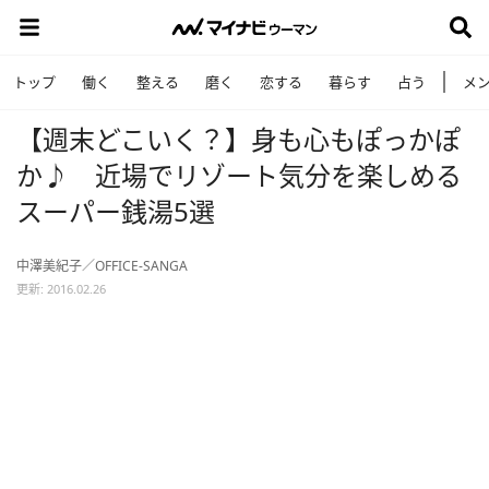
トップ
働く
整える
磨く
恋する
暮らす
占う
メ
【週末どこいく？】身も心もぽっかぽ
か♪ 近場でリゾート気分を楽しめる
スーパー銭湯5選
中澤美紀子／OFFICE-SANGA
更新: 2016.02.26