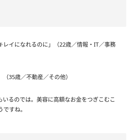
レイになれるのに」（22歳／情報・IT／事務
」（35歳／不動産／その他）
もいるのでは。美容に高額なお金をつぎこむこ
うですね。