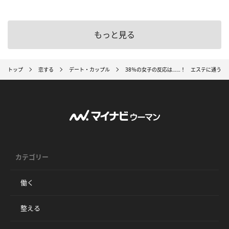
もっと見る
トップ
恋する
デート・カップル
38％の女子の反応は……！ エステに通う女
カテゴリー
働く
整える