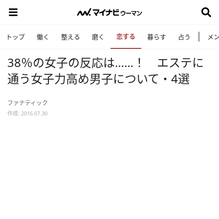
恋する
トップ
働く
整える
磨く
暮らす
占う
メ
38％の女子の反応は……！ エステに
通う女子力高め男子について・4選
ファナティック
作成: 2016.07.30