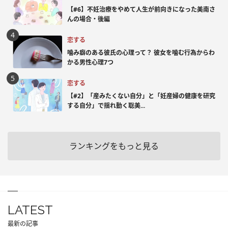
【#6】不妊治療をやめて人生が前向きになった美南さ
んの場合・後編
恋する
噛み癖のある彼氏の心理って？ 彼女を噛む行為からわ
かる男性心理7つ
恋する
【#2】「産みたくない自分」と「妊産婦の健康を研究
する自分」で揺れ動く聡美...
ランキングをもっと見る
LATEST
最新の記事