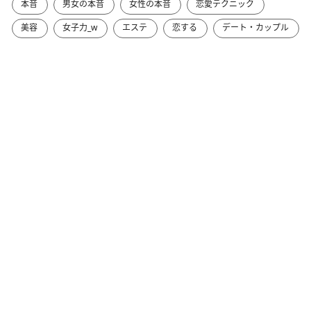
本音
男女の本音
女性の本音
恋愛テクニック
美容
女子力_w
エステ
恋する
デート・カップル