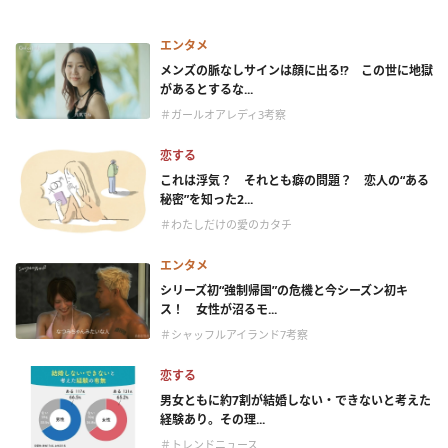
エンタメ
メンズの脈なしサインは顔に出る!? この世に地獄
があるとするな...
＃ガールオアレディ3考察
恋する
これは浮気？ それとも癖の問題？ 恋人の“ある
秘密”を知った2...
＃わたしだけの愛のカタチ
エンタメ
シリーズ初“強制帰国”の危機と今シーズン初キ
ス！ 女性が沼るモ...
＃シャッフルアイランド7考察
恋する
男女ともに約7割が結婚しない・できないと考えた
経験あり。その理...
＃トレンドニュース