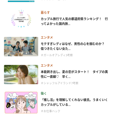
暮らす
カップル旅行で人気の都道府県ランキング！ 行
ってよかった国内旅...
エンタメ
モテすぎレディはなぜ、男性の心を掴むのか？
傷つきたくない女た...
＃ガールオアレディ3考察
エンタメ
本能剥き出し、夏の恋がスタート！ タイプの異
性に一直線♡ 早く...
＃シャッフルアイランド7考察
働く
「推し活」を理解してくれない彼氏。うまくいく
カップルがしている...
＃お仕事ハック