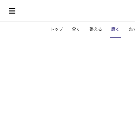
トップ
働く
整える
磨く
恋