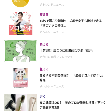
＃トレンドニュース
整える
15秒で肩こり解消!? ズボラ女子も絶対できる
「すごいソロ整体...
＃ヘルシーニュース
整える
【第2回】肩こりに効果的なツボ「肩井」
＃今日の10秒リフレッシュ！
整える
あらゆる不調を改善!? 『最強デコルテほぐし』
発売
＃ヘルシーニュース
磨く
夏の準備はOK？ 美のプロが激推しするボディケ
ア美容家電3選