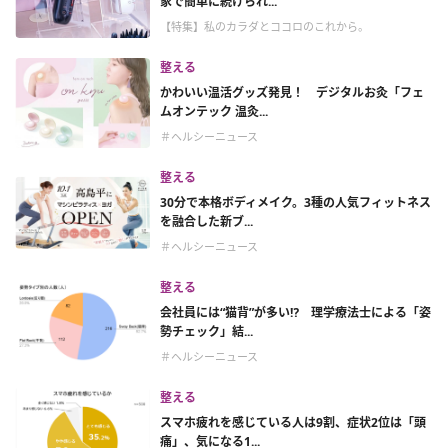
家で簡単に続けられ...
【特集】私のカラダとココロのこれから。
整える
かわいい温活グッズ発見！ デジタルお灸「フェ
ムオンテック 温灸...
＃ヘルシーニュース
整える
30分で本格ボディメイク。3種の人気フィットネス
を融合した新ブ...
＃ヘルシーニュース
整える
会社員には“猫背”が多い⁉ 理学療法士による「姿
勢チェック」結...
＃ヘルシーニュース
整える
スマホ疲れを感じている人は9割、症状2位は「頭
痛」、気になる1...