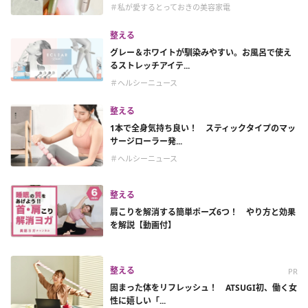
＃私が愛するとっておきの美容家電
整える
グレー＆ホワイトが馴染みやすい。お風呂で使え
るストレッチアイテ...
＃ヘルシーニュース
整える
1本で全身気持ち良い！ スティックタイプのマッ
サージローラー発...
＃ヘルシーニュース
整える
肩こりを解消する簡単ポーズ6つ！ やり方と効果
を解説【動画付】
整える
PR
固まった体をリフレッシュ！ ATSUGI初、働く女
性に嬉しい「...