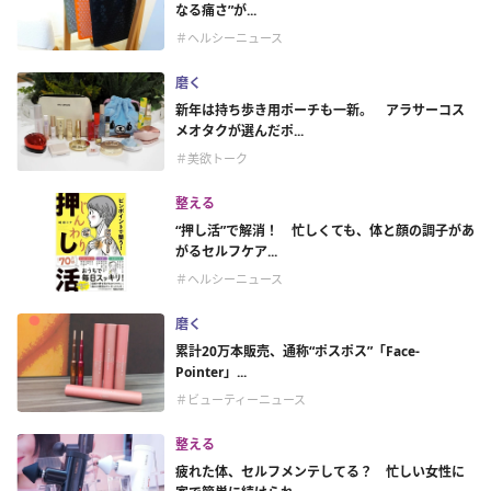
なる痛さ”が...
＃ヘルシーニュース
磨く
新年は持ち歩き用ポーチも一新。 アラサーコス
メオタクが選んだポ...
＃美欲トーク
整える
“押し活”で解消！ 忙しくても、体と顔の調子があ
がるセルフケア...
＃ヘルシーニュース
磨く
累計20万本販売、通称“ポスポス”「Face-
Pointer」...
＃ビューティーニュース
整える
疲れた体、セルフメンテしてる？ 忙しい女性に