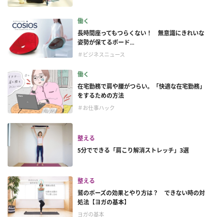
働く
長時間座ってもつらくない！ 無意識にきれいな
姿勢が保てるボード...
＃ビジネスニュース
働く
在宅勤務で肩や腰がつらい。「快適な在宅勤務」
をするための方法
＃お仕事ハック
整える
5分でできる「肩こり解消ストレッチ」3選
整える
鷲のポーズの効果とやり方は？ できない時の対
処法【ヨガの基本】
ヨガの基本