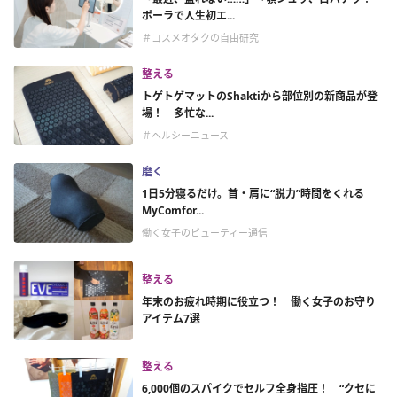
ポーラで人生初エ...
＃コスメオタクの自由研究
整える
トゲトゲマットのShaktiから部位別の新商品が登
場！ 多忙な...
＃ヘルシーニュース
磨く
1日5分寝るだけ。首・肩に“脱力”時間をくれる
MyComfor...
働く女子のビューティー通信
整える
年末のお疲れ時期に役立つ！ 働く女子のお守り
アイテム7選
整える
6,000個のスパイクでセルフ全身指圧！ “クセに