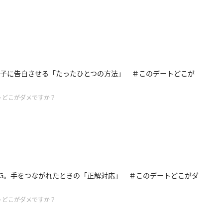
子に告白させる「たったひとつの方法」 ＃このデートどこが
トどこがダメですか？
G。手をつながれたときの「正解対応」 ＃このデートどこがダ
トどこがダメですか？