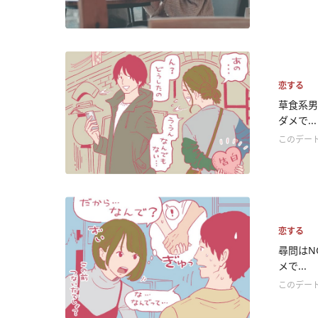
恋する
草食系男
ダメで...
このデー
恋する
尋問はN
メで...
このデー