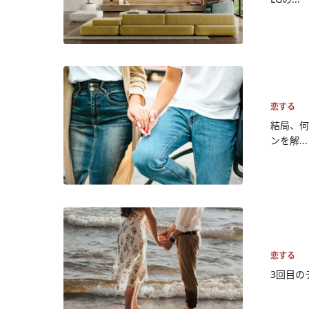
恋する
結局、何
ンを解...
恋する
3回目の