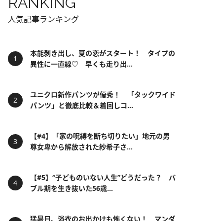
RANKING
人気記事ランキング
本能剥き出し、夏の恋がスタート！ タイプの
異性に一直線♡ 早くも走り出...
ユニクロ新作パンツが優秀！ 「タックワイド
パンツ」と徹底比較＆着回しコ...
【#4】「家の呪縛を断ち切りたい」地元の男
尊女卑から解放された紗希子さ...
【#5】“子どものいない人生”どうだった？ バ
ブル期を生き抜いた56歳...
猛暑日、浴衣のお出かけも怖くない！ マンダ