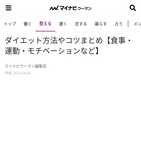
整える
トップ
働く
磨く
恋する
暮らす
占う
メ
ダイエット方法やコツまとめ【食事・
運動・モチベーションなど】
マイナビウーマン編集部
作成: 2022.04.20