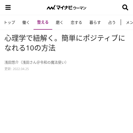
整える
トップ
働く
磨く
恋する
暮らす
占う
メ
心理学で紐解く。簡単にポジティブに
なれる10の方法
浅田悠介（浅田さん＠令和の魔法使い）
更新: 2022.04.25