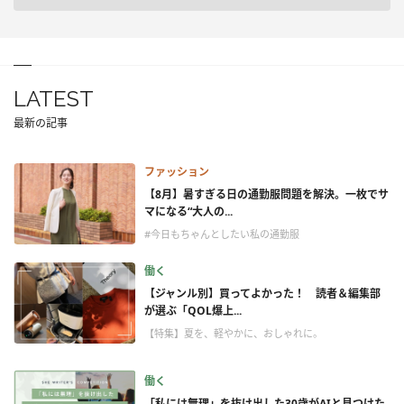
LATEST
最新の記事
ファッション
【8月】暑すぎる日の通勤服問題を解決。一枚でサ
マになる“大人の...
#今日もちゃんとしたい私の通勤服
働く
【ジャンル別】買ってよかった！ 読者＆編集部
が選ぶ「QOL爆上...
【特集】夏を、軽やかに、おしゃれに。
働く
「私には無理」を抜け出した30歳がAIと見つけた