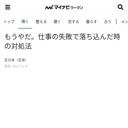
働く
トップ
整える
磨く
恋する
暮らす
占う
メ
もうやだ。仕事の失敗で落ち込んだ時
の対処法
夏目椿（夏椿）
更新: 2021.12.16