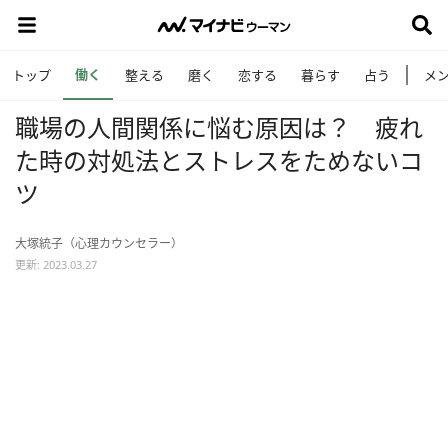
働く
トップ
整える
磨く
恋する
暮らす
占う
メ
職場の人間関係に悩む原因は？ 疲れ
た時の対処法とストレスをためないコ
ツ
大塚統子（心理カウンセラー）
更新: 2023.03.27