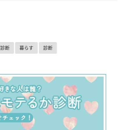
プ診断
暮らす
診断